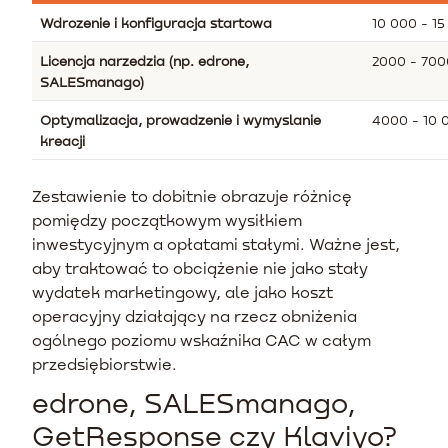
Wdrozenie i konfiguracja startowa
10 000 - 1
Licencja narzedzia (np. edrone,
2000 - 70
SALESmanago)
Optymalizacja, prowadzenie i wymyslanie
4000 - 10 
kreacji
Zestawienie to dobitnie obrazuje różnicę
pomiędzy początkowym wysiłkiem
inwestycyjnym a opłatami stałymi. Ważne jest,
aby traktować to obciążenie nie jako stały
wydatek marketingowy, ale jako koszt
operacyjny działający na rzecz obniżenia
ogólnego poziomu wskaźnika CAC w całym
przedsiębiorstwie.
edrone, SALESmanago,
GetResponse czy Klaviyo?