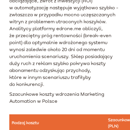
obciążające, zwrot z inwestycji (ROI)
w automatyzację następuje wyjątkowo szybko -
zwłaszcza w przypadku mocno uczęszczanych
witryn z problemem utraconych koszyków.
Analitycy platformy edrone.me obliczyli,
że przeciętny próg rentowności (break-even
point) dla optymalnie wdrożonego systemu
wynosi zaledwie około 20 dni od momentu
uruchomienia scenariuszy. Sklep posiadający
duży ruch z reklam szybko pokrywa koszty
abonamentu odzyskując przychody,
które w innym scenariuszu trafiłyby
do konkurencji.
Szacunkowe koszty wdrozenia Marketing
Automation w Polsce
Szacunkow
Rodzaj kosztu
(PLN)