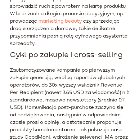
sprowadzić ruch z powrotem na kartę produktu.
W branżach o długim procesie decyzyjnym, np.
prowadząc
marketing beauty
czy sprzedając
drogie urządzenia domowe, takie delikatne
przypomnienia pełnią rolę cyfrowego asystenta
sprzedaży.
Cykl po zakupie i cross-selling
Zautomatyzowane kampanie po pierwszym
zakupie generują, według raportów globalnych
operatorów, do 30x wyższy wskaźnik Revenue
Per Recipient (nawet 3.65 USD za wiadomość) niż
standardowe, masowe newslettery (średnio 0.11
USD). Komunikacja post-purchase zaczyna się
od podziękowania, następnie w odpowiednim
czasie prosi o opinię, a ostatecznie proponuje
produkty komplementarne. Jak pokazuje case
study GoodMani, wdrożenie sekwencji MA przez