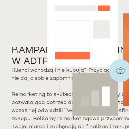
KAMPANIE REMARKETI
W ADTRIP
Klienci wchodzą i nie kupują? Przyciągnij ich 
nie daj o sobie zapomnieć!
Remarketing to skuteczna forma reklamy onl
pozwalająca dotrzeć do użytkowników, którz
wcześniej odwiedzili Twoją stronę, ale nie sfin
zakupu. Reklamy remarketingowe przypomin
Twojej marce i zachęcają do finalizacji zakup