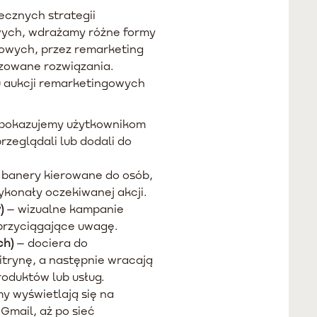
cznych strategii
wych, wdrażamy różne formy
owych, przez remarketing
yzowane rozwiązania.
u aukcji remarketingowych
pokazujemy użytkownikom
rzeglądali lub dodali do
banery kierowane do osób,
wykonały oczekiwanej akcji.
)
– wizualne kampanie
przyciągające uwagę.
ch)
– dociera do
itrynę, a następnie wracają
oduktów lub usług.
y wyświetlają się na
Gmail, aż po sieć