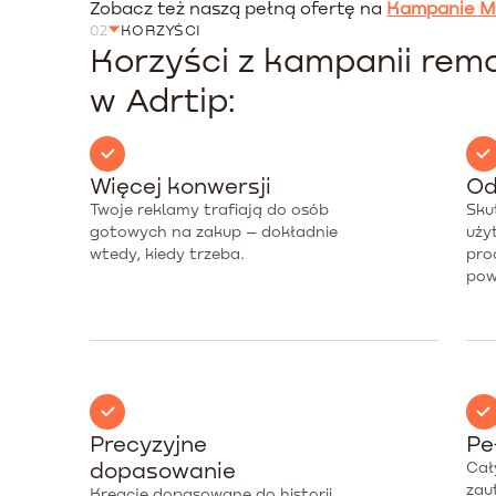
Zobacz też naszą pełną ofertę na
Kampanie M
02
KORZYŚCI
Korzyści z kampanii re
w Adrtip:
Więcej konwersji
Od
Twoje reklamy trafiają do osób
Sku
gotowych na zakup – dokładnie
uży
wtedy, kiedy trzeba.
pro
pow
Precyzyjne
Pe
dopasowanie
Cał
zau
Kreacje dopasowane do historii