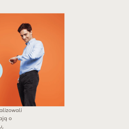
NGOWE
ponownie i
ine,
y
alizowali
ają o
u,