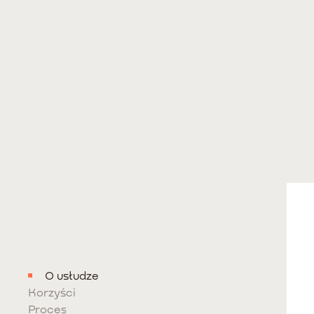
O usłudze
Korzyści
Proces