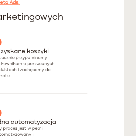
eta Ads
.
marketingowych
zyskane koszyki
tecznie przypominamy
tkownikom o porzuconych
duktach i zachęcamy do
rotu.
łna automatyzacja
y proces jest w pełni
tomatyzowany i