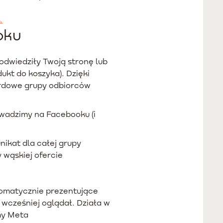
s
.
oku
odwiedziły Twoją stronę lub
ukt do koszyka). Dzięki
ardowe grupy odbiorców
wadzimy na Facebooku (i
nikat dla całej grupy
 wąskiej ofercie
omatycznie prezentujące
 wcześniej oglądał. Działa w
my Meta