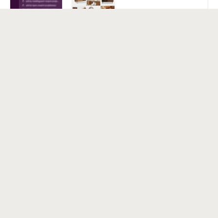
Bezpośrednia komunikacja na Slacku
Pracujemy w czasie rzeczywistym - pytasz, odpowiadamy.
Slack zastępuje maile i pozwala szybko przejść od pytania
do decyzji.