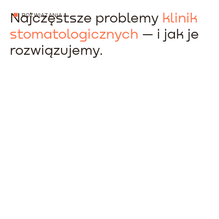
Najczęstsze problemy
klinik
ROZWIĄZANIA
stomatologicznych
— i jak je
rozwiązujemy.
01