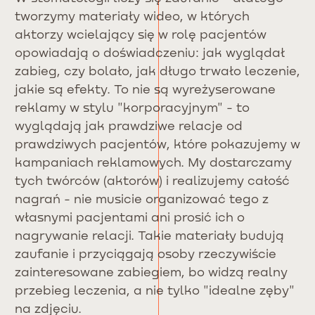
tworzymy materiały wideo, w których
aktorzy wcielający się w rolę pacjentów
opowiadają o doświadczeniu: jak wyglądał
zabieg, czy bolało, jak długo trwało leczenie,
jakie są efekty. To nie są wyreżyserowane
reklamy w stylu "korporacyjnym" - to
wyglądają jak prawdziwe relacje od
prawdziwych pacjentów, które pokazujemy w
kampaniach reklamowych. My dostarczamy
tych twórców (aktorów) i realizujemy całość
nagrań - nie musicie organizować tego z
własnymi pacjentami ani prosić ich o
nagrywanie relacji. Takie materiały budują
zaufanie i przyciągają osoby rzeczywiście
zainteresowane zabiegiem, bo widzą realny
przebieg leczenia, a nie tylko "idealne zęby"
na zdjęciu.