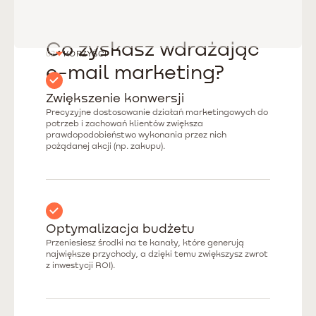
Co zyskasz wdrażając
02
KORZYŚCI
e-mail marketing?
Zwiększenie konwersji
Precyzyjne dostosowanie działań marketingowych do
potrzeb i zachowań klientów zwiększa
prawdopodobieństwo wykonania przez nich
pożądanej akcji (np. zakupu).
Optymalizacja budżetu
Przeniesiesz środki na te kanały, które generują
największe przychody, a dzięki temu zwiększysz zwrot
z inwestycji ROI).