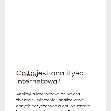
Co to jest analityka
01
O USŁUDZE
internetowa?
Analityka internetowa to proces
zbierania, mierzenia i analizowania
danych dotyczących ruchu na stronie