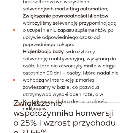
bestsellerów) we wszystkich
sekwencjach marketing automation;
Zwiększenie powracalności klientów
:
wdrożyliśmy sekwencję przypominającą
o uzupełnieniu zapasu suplementów po
upływie odpowiedniego czasu od
poprzedniego zakupu;
Higienizacja bazy
: wdrożyliśmy
sekwencję reaktywacyjną, wysyłaną do
osób, które nie otworzyły maila w ciągu
ostatnich 90 dni – osoby, które nadal nie
wchodzą w interakcję z marką
zawieszamy w bazie, co pozwala
utrzymywać wysoki open rate, a w
Zwiększenie
konsekwencji dobrą dostarczalność
03
REZULTATY
mailingów.
współczynnika konwersji
o 25% i wzrost przychodu
o 21,66%