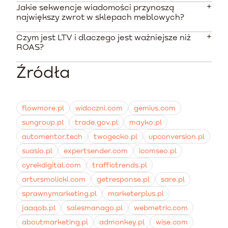
kontaktów, natomiast dla baz liczących kilka tysięcy
Jakie sekwencje wiadomości przynoszą
Integracja ze środowiskami globalnymi jak Shopify czy
subskrybentów miesięczny abonament wynosi od
największy zwrot w sklepach meblowych?
WooCommerce jest szybka i bezproblemowa. W
kilkuset do ponad tysiąca PLN.
przypadku polskich rozwiązań SaaS, takich jak Shoper
Czym jest LTV i dlaczego jest ważniejsze niż
Najwyższy wpływ na przychody mają przepływy
czy IdoSell, wymagane jest użycie dedykowanego API
ROAS?
ratujące porzucony koszyk oraz serie powitalne
lub zewnętrznych integracji.
edukujące o materiałach i jakości. Skuteczne są
Źródła
LTV to wartość życiowa klienta, czyli łączny zysk ze
również sekwencje reaktywacyjne wysyłane przed
wszystkich zakupów danego użytkownika w czasie.
zmianą sezonu ogrodowego.
Optymalizacja pod kątem LTV zapewnia
długoterminową stabilność, podczas gdy ROAS mierzy
flowmore.pl
widoczni.com
gemius.com
jedynie opłacalność pojedynczej kampanii reklamowej.
sungroup.pl
trade.gov.pl
mayko.pl
automentor.tech
twogecko.pl
upconversion.pl
suasio.pl
expertsender.com
icomseo.pl
cyrekdigital.com
traffictrends.pl
artursmolicki.com
getresponse.pl
sare.pl
sprawnymarketing.pl
marketerplus.pl
jaaqob.pl
salesmanago.pl
webmetric.com
aboutmarketing.pl
admonkey.pl
wise.com