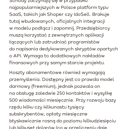
Schody zaczynają się w przypadku
najpopularniejszych w Polsce platform typu
SaaS, takich jak Shoper czy IdoSell. Brakuje
tutaj wbudowanych, oficjalnych integracji
w modelu podłącz i zapomnij. Przedsiębiorcy
muszą korzystać z zewnętrznych aplikacji
łączących lub zatrudniać programistów
do napisania dedykowanych skryptów opartych
o API. Wymaga to dodatkowych nakładów
finansowych przy samym starcie projektu.
Koszty abonamentowe również wymagają
przemyślenia. Dostępny jest co prawda model
darmowy (freemium), jednak pozwala on
na obsługę zaledwie 250 kontaktów i wysyłkę
500 wiadomości miesięcznie. Przy rozwoju bazy
rzędu kilku czy kilkunastu tysięcy
subskrybentów, opłaty miesięczne
błyskawicznie rosną do poziomu kilkudziesięciu
lub kilkuset dolarów (co w przeliczeniu daje