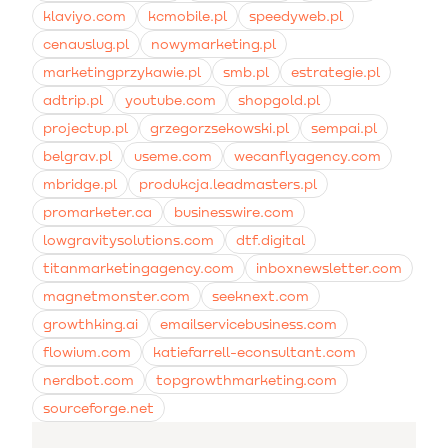
klaviyo.com
kcmobile.pl
speedyweb.pl
cenauslug.pl
nowymarketing.pl
marketingprzykawie.pl
smb.pl
estrategie.pl
adtrip.pl
youtube.com
shopgold.pl
projectup.pl
grzegorzsekowski.pl
sempai.pl
belgrav.pl
useme.com
wecanflyagency.com
mbridge.pl
produkcja.leadmasters.pl
promarketer.ca
businesswire.com
lowgravitysolutions.com
dtf.digital
titanmarketingagency.com
inboxnewsletter.com
magnetmonster.com
seeknext.com
growthking.ai
emailservicebusiness.com
flowium.com
katiefarrell-econsultant.com
nerdbot.com
topgrowthmarketing.com
sourceforge.net