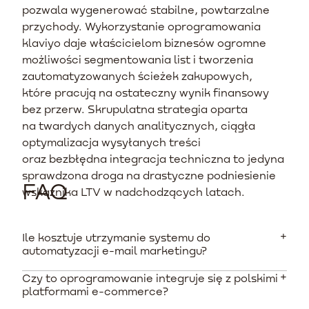
pozwala wygenerować stabilne, powtarzalne
przychody. Wykorzystanie oprogramowania
klaviyo daje właścicielom biznesów ogromne
możliwości segmentowania list i tworzenia
zautomatyzowanych ścieżek zakupowych,
które pracują na ostateczny wynik finansowy
bez przerw. Skrupulatna strategia oparta
na twardych danych analitycznych, ciągła
optymalizacja wysyłanych treści
oraz bezbłędna integracja techniczna to jedyna
sprawdzona droga na drastyczne podniesienie
FAQ
wskaźnika LTV w nadchodzących latach.
Ile kosztuje utrzymanie systemu do
automatyzacji e-mail marketingu?
Czy to oprogramowanie integruje się z polskimi
Koszty zależą od wielkości bazy adresowej.
platformami e-commerce?
Podstawowy pakiet darmowy obejmuje do 250