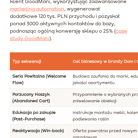
klient GoodMani, wykorzystując zaawansowane
marketing automation
, wygenerował
dodatkowe 120 tys. PLN przychodu i pozyskał
ponad 3000 aktywnych kontaktów do bazy,
podnosząc ogólną konwersję sklepu o 25% (
case
study GoodMani
).
Typ sekwencji
Cel biznesowy w branży Dom i
Seria Powitalna (Welcome
Budowa zaufania do marki, edu
Flow)
jakości asortymentu
Porzucony Koszyk
Przypomnienie o wybranych pr
(Abandoned Cart)
zniwelowanie obiekcji
Edukacja po zakupie
Instrukcje montażu mebli, kale
(Post-Purchase)
podlewania roślin
Reaktywacja (Win-back)
Oferta powrotna przed nowym
ogrodowym