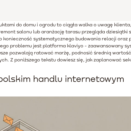
uktami do domu i ogrodu to ciągła walka o uwagę klient
emont salonu lub aranżację tarasu przegląda dziesiątki 
 to konieczność systematycznego budowania relacji ora
go problemu jest platforma klaviyo - zaawansowany sys
ze pozwalają ratować marżę, podnosić średnią wartość 
h. Z poniższego tekstu dowiesz się, jak zaplanować sek
polskim handlu internetowym