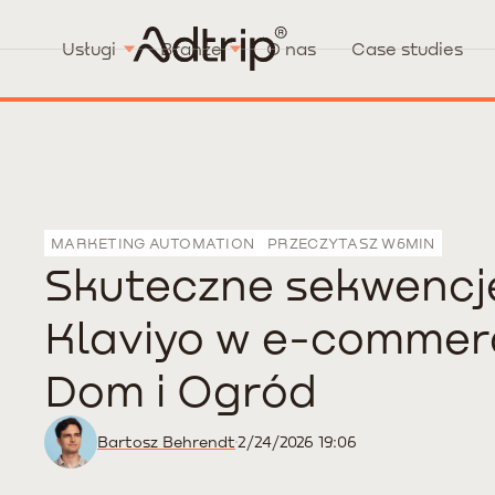
Usługi
Branże
O nas
Case studies
MARKETING AUTOMATION
PRZECZYTASZ W
6
MIN
Skuteczne sekwencj
Klaviyo w e-commer
Dom i Ogród
Bartosz Behrendt
2/24/2026 19:06