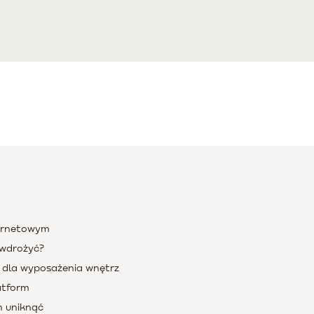
ternetowym
e wdrożyć?
 dla wyposażenia wnętrz
atform
h uniknąć