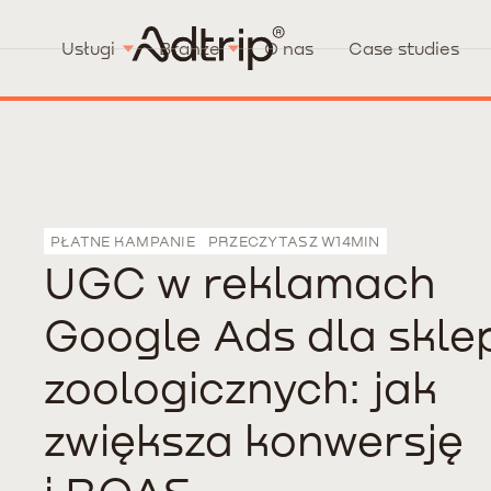
Usługi
Branże
O nas
Case studies
PŁATNE KAMPANIE
PRZECZYTASZ W
14
MIN
UGC w reklamach
Google Ads dla skl
zoologicznych: jak
zwiększa konwersję