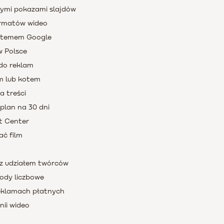
ymi pokazami slajdów
ormatów wideo
ystemem Google
w Polsce
 do reklam
em lub kotem
a treści
plan na 30 dni
nt Center
ać film
 z udziałem twórców
ody liczbowe
reklamach płatnych
nii wideo