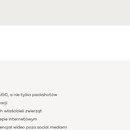
UGC, a nie tylko packshotów
acji
 właścicieli zwierząt
lepie internetowym
encjał wideo poza social mediami