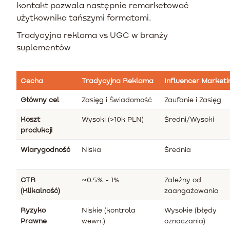
kontakt pozwala następnie remarketować
użytkownika tańszymi formatami.
Tradycyjna reklama vs UGC w branży
suplementów
Cecha
Tradycyjna Reklama
Influencer Marketi
Główny cel
Zasięg i Świadomość
Zaufanie i Zasięg
Koszt
Wysoki (>10k PLN)
Średni/Wysoki
produkcji
Wiarygodność
Niska
Średnia
CTR
~0.5% - 1%
Zależny od
(Klikalność)
zaangażowania
Ryzyko
Niskie (kontrola
Wysokie (błędy
Prawne
wewn.)
oznaczania)