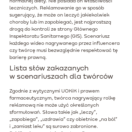
normalnej diety. Nie posiada on właściwości
leczniczych. Reklamowanie go w sposób
sugerujący, że może on leczyć jakiekolwiek
choroby lub im zapobiegać, jest najprostszą
drogą do kontroli ze strony Głównego
Inspektoratu Sanitarnego (GIS). Scenariusz
każdego wideo nagrywanego przez influencera
czy twórcę musi bezwzględnie respektować tę
barierę prawną.
Lista słów zakazanych
w scenariuszach dla twórców
Zgodnie z wytycznymi UOKiK i prawem
farmaceutycznym, twórca nagrywający rolkę
reklamową nie może użyć określonych
sformułowań. Słowa takie jak „leczy”,
„zapobiega”, „uzdrawia” czy obietnice „na ból”
i „zamiast leku” są surowo zabronione.