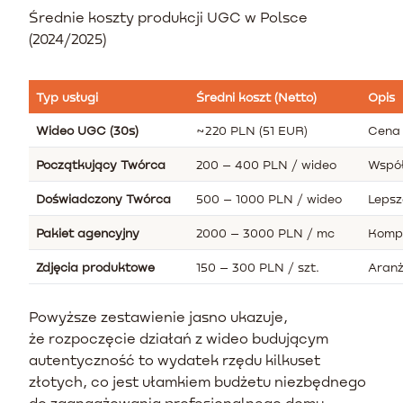
Średnie koszty produkcji UGC w Polsce
(2024/2025)
Typ usługi
Średni koszt (Netto)
Opis
Wideo UGC (30s)
~220 PLN (51 EUR)
Cena 
Początkujący Twórca
200 – 400 PLN / wideo
Współ
Doświadczony Twórca
500 – 1000 PLN / wideo
Lepsz
Pakiet agencyjny
2000 – 3000 PLN / mc
Kompl
Zdjęcia produktowe
150 – 300 PLN / szt.
Aranż
Powyższe zestawienie jasno ukazuje,
że rozpoczęcie działań z wideo budującym
autentyczność to wydatek rzędu kilkuset
złotych, co jest ułamkiem budżetu niezbędnego
do zaangażowania profesjonalnego domu