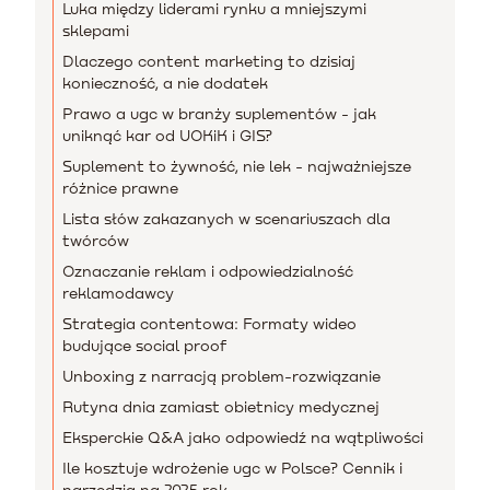
Luka między liderami rynku a mniejszymi
sklepami
Dlaczego content marketing to dzisiaj
konieczność, a nie dodatek
Prawo a ugc w branży suplementów - jak
uniknąć kar od UOKiK i GIS?
Suplement to żywność, nie lek - najważniejsze
różnice prawne
Lista słów zakazanych w scenariuszach dla
twórców
Oznaczanie reklam i odpowiedzialność
reklamodawcy
Strategia contentowa: Formaty wideo
budujące social proof
Unboxing z narracją problem-rozwiązanie
Rutyna dnia zamiast obietnicy medycznej
Eksperckie Q&A jako odpowiedź na wątpliwości
Ile kosztuje wdrożenie ugc w Polsce? Cennik i
narzędzia na 2025 rok