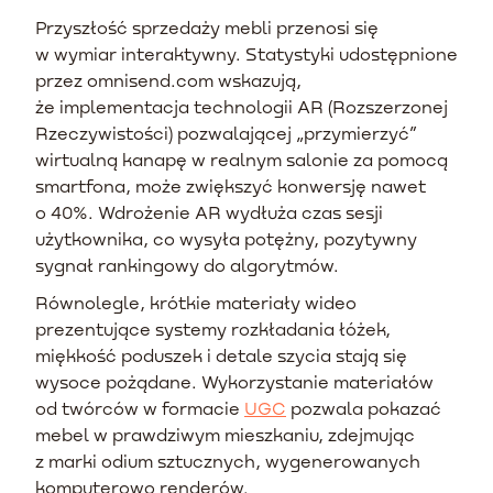
Przyszłość sprzedaży mebli przenosi się
w wymiar interaktywny. Statystyki udostępnione
przez omnisend.com wskazują,
że implementacja technologii AR (Rozszerzonej
Rzeczywistości) pozwalającej „przymierzyć”
wirtualną kanapę w realnym salonie za pomocą
smartfona, może zwiększyć konwersję nawet
o 40%. Wdrożenie AR wydłuża czas sesji
użytkownika, co wysyła potężny, pozytywny
sygnał rankingowy do algorytmów.
Równolegle, krótkie materiały wideo
prezentujące systemy rozkładania łóżek,
miękkość poduszek i detale szycia stają się
wysoce pożądane. Wykorzystanie materiałów
od twórców w formacie
UGC
pozwala pokazać
mebel w prawdziwym mieszkaniu, zdejmując
z marki odium sztucznych, wygenerowanych
komputerowo renderów.