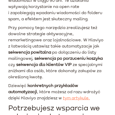
wiadomości w ciągu 90 dni. Te działania
wpływają korzystanie na open rate
i zapobiegają wpadaniu wiadomości do folderu
spam, a efektem jest skuteczny mailing.
Przy pomocy tego narzędzia zrealizujesz też
dowolne strategie aktywacyjne,
remarketingowe oraz lojalnościowe. W Klaviyo
z łatwością ustawisz takie automatyzacje jak
sekwencja powitalna
po dołączeniu do listy
mailingowej,
sekwencja po porzuceniu koszyka
czy
sekwencja dla klientów VIP
ze specjalnymi
zniżkami dla osób, które dokonały zakupów za
określoną kwotę.
Dziewięć
konkretnych przykładów
automatyzacji
, które możesz od razu wdrożyć
dzięki Klaviyo znajdziesz w
tym artykule.
Potrzebujesz wsparcia we