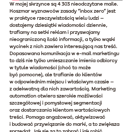
W mojej skrzynce są 4 303 nieodczytane maile.
Koszmar wyznawców zasady “inbox zero” jest
w praktyce rzeczywistością wielu ludzi –
dostajemy dziesiątki wiadomości dziennie,
trafiamy na setki reklam i przyswajamy
nieograniczoną ilość informacji, a tylko wąski
wycinek z nich zawiera interesującą nas treść.
Dopasowana komunikacja w e-mail marketingu
to dziś nie tylko umieszczanie imienia odbiorcy
w tytule wiadomości (choć to może
być pomocne), ale trafianie do klientów
w odpowiednim miejscu i właściwym czasie –
z adekwatną dla nich zawartością. Marketing
automation otwiera szerokie możliwości
szczegółowej i pomysłowej segmentacji
oraz dostarczania klientom wartościowych
treści. Pomaga angażować, aktywizować
i budować przywiązanie do marki, a to zwiększa
sprzedaż. Jak się za to zabrać i jak robić