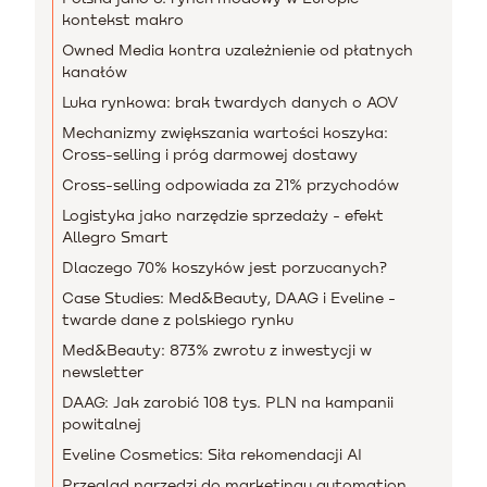
kontekst makro
Owned Media kontra uzależnienie od płatnych
kanałów
Luka rynkowa: brak twardych danych o AOV
Mechanizmy zwiększania wartości koszyka:
Cross-selling i próg darmowej dostawy
Cross-selling odpowiada za 21% przychodów
Logistyka jako narzędzie sprzedaży - efekt
Allegro Smart
Dlaczego 70% koszyków jest porzucanych?
Case Studies: Med&Beauty, DAAG i Eveline -
twarde dane z polskiego rynku
Med&Beauty: 873% zwrotu z inwestycji w
newsletter
DAAG: Jak zarobić 108 tys. PLN na kampanii
powitalnej
Eveline Cosmetics: Siła rekomendacji AI
Przegląd narzędzi do marketingu automation