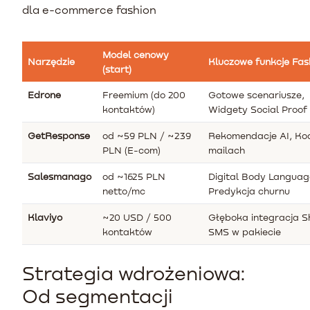
dla e-commerce fashion
Model cenowy
Narzędzie
Kluczowe funkcje Fas
(start)
Edrone
Freemium (do 200
Gotowe scenariusze,
kontaktów)
Widgety Social Proof
GetResponse
od ~59 PLN / ~239
Rekomendacje AI, Ko
PLN (E-com)
mailach
Salesmanago
od ~1625 PLN
Digital Body Languag
netto/mc
Predykcja churnu
Klaviyo
~20 USD / 500
Głęboka integracja Sh
kontaktów
SMS w pakiecie
Strategia wdrożeniowa:
Od segmentacji