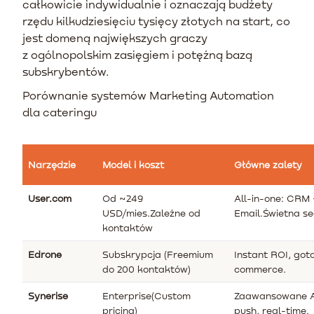
całkowicie indywidualnie i oznaczają budżety
rzędu kilkudziesięciu tysięcy złotych na start, co
jest domeną największych graczy
z ogólnopolskim zasięgiem i potężną bazą
subskrybentów.
Porównanie systemów Marketing Automation
dla cateringu
Narzędzie
Model i koszt
Główne zalety
User.com
Od ~249
All-in-one: CRM 
USD/mies.Zależne od
Email.Świetna s
kontaktów
Edrone
Subskrypcja (Freemium
Instant ROI, got
do 200 kontaktów)
commerce.
Synerise
Enterprise(Custom
Zaawansowane AI
pricing)
push, real-time.