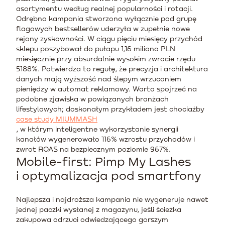
asortymentu według realnej popularności i rotacji.
Odrębna kampania stworzona wyłącznie pod grupę
flagowych bestsellerów uderzyła w zupełnie nowe
rejony zyskowności. W ciągu pięciu miesięcy przychód
sklepu poszybował do pułapu 1,16 miliona PLN
miesięcznie przy absurdalnie wysokim zwrocie rzędu
5188%. Potwierdza to regułę, że precyzja i architektura
danych mają wyższość nad ślepym wrzucaniem
pieniędzy w automat reklamowy. Warto spojrzeć na
podobne zjawiska w powiązanych branżach
lifestylowych; doskonałym przykładem jest chociażby
case study MIUMMASH
, w którym inteligentne wykorzystanie synergii
kanałów wygenerowało 116% wzrostu przychodów i
zwrot ROAS na bezpiecznym poziomie 967%.
Mobile-first: Pimp My Lashes
i optymalizacja pod smartfony
Najlepsza i najdroższa kampania nie wygeneruje nawet
jednej paczki wysłanej z magazynu, jeśli ścieżka
zakupowa odrzuci odwiedzającego gorszym