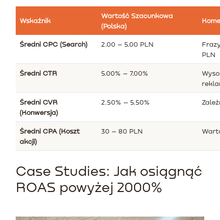
Wartość Szacunkowa
Wskaźnik
Kome
(Polska)
Średni CPC (Search)
2.00 – 5.00 PLN
Fraz
PLN
Średni CTR
5.00% – 7.00%
Wysok
rekl
Średni CVR
2.50% – 5.50%
Zależ
(Konwersja)
Średni CPA (Koszt
30 – 80 PLN
Warto
akcji)
Case Studies: Jak osiągnąć
ROAS powyżej 2000%