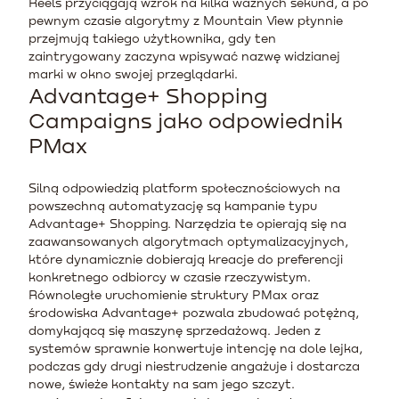
Reels przyciągają wzrok na kilka ważnych sekund, a po
pewnym czasie algorytmy z Mountain View płynnie
przejmują takiego użytkownika, gdy ten
zaintrygowany zaczyna wpisywać nazwę widzianej
marki w okno swojej przeglądarki.
Advantage+ Shopping
Campaigns jako odpowiednik
PMax
Silną odpowiedzią platform społecznościowych na
powszechną automatyzację są kampanie typu
Advantage+ Shopping. Narzędzia te opierają się na
zaawansowanych algorytmach optymalizacyjnych,
które dynamicznie dobierają kreacje do preferencji
konkretnego odbiorcy w czasie rzeczywistym.
Równoległe uruchomienie struktury PMax oraz
środowiska Advantage+ pozwala zbudować potężną,
domykającą się maszynę sprzedażową. Jeden z
systemów sprawnie konwertuje intencję na dole lejka,
podczas gdy drugi niestrudzenie angażuje i dostarcza
nowe, świeże kontakty na sam jego szczyt.