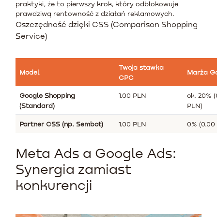
praktyki, że to pierwszy krok, który odblokowuje
prawdziwą rentowność z działań reklamowych.
Oszczędność dzięki CSS (Comparison Shopping
Service)
Twoja stawka
Model
Marża G
CPC
Google Shopping
1.00 PLN
ok. 20% (
(Standard)
PLN)
Partner CSS (np. Sembot)
1.00 PLN
0% (0.00
Meta Ads a Google Ads:
Synergia zamiast
konkurencji