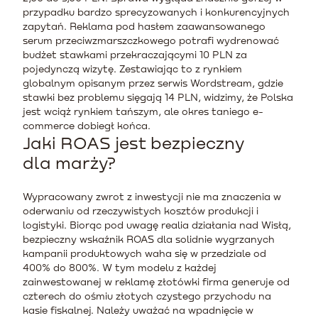
przypadku bardzo sprecyzowanych i konkurencyjnych
zapytań. Reklama pod hasłem zaawansowanego
serum przeciwzmarszczkowego potrafi wydrenować
budżet stawkami przekraczającymi 10 PLN za
pojedynczą wizytę. Zestawiając to z rynkiem
globalnym opisanym przez serwis Wordstream, gdzie
stawki bez problemu sięgają 14 PLN, widzimy, że Polska
jest wciąż rynkiem tańszym, ale okres taniego e-
commerce dobiegł końca.
Jaki ROAS jest bezpieczny
dla marży?
Wypracowany zwrot z inwestycji nie ma znaczenia w
oderwaniu od rzeczywistych kosztów produkcji i
logistyki. Biorąc pod uwagę realia działania nad Wisłą,
bezpieczny wskaźnik ROAS dla solidnie wygrzanych
kampanii produktowych waha się w przedziale od
400% do 800%. W tym modelu z każdej
zainwestowanej w reklamę złotówki firma generuje od
czterech do ośmiu złotych czystego przychodu na
kasie fiskalnej. Należy uważać na wpadnięcie w