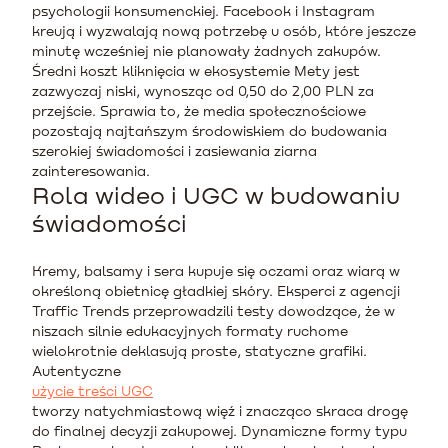
psychologii konsumenckiej. Facebook i Instagram
kreują i wyzwalają nową potrzebę u osób, które jeszcze
minutę wcześniej nie planowały żadnych zakupów.
Średni koszt kliknięcia w ekosystemie Mety jest
zazwyczaj niski, wynosząc od 0,50 do 2,00 PLN za
przejście. Sprawia to, że media społecznościowe
pozostają najtańszym środowiskiem do budowania
szerokiej świadomości i zasiewania ziarna
zainteresowania.
Rola wideo i UGC w budowaniu
świadomości
Kremy, balsamy i sera kupuje się oczami oraz wiarą w
określoną obietnicę gładkiej skóry. Eksperci z agencji
Traffic Trends przeprowadzili testy dowodzące, że w
niszach silnie edukacyjnych formaty ruchome
wielokrotnie deklasują proste, statyczne grafiki.
Autentyczne
użycie treści UGC
tworzy natychmiastową więź i znacząco skraca drogę
do finalnej decyzji zakupowej. Dynamiczne formy typu