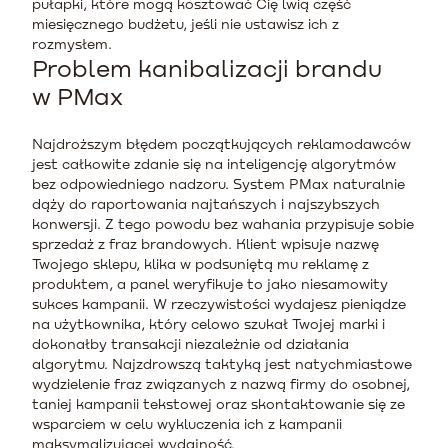
pułapki, które mogą kosztować Cię lwią część
miesięcznego budżetu, jeśli nie ustawisz ich z
rozmysłem.
Problem kanibalizacji brandu
w PMax
Najdroższym błędem początkujących reklamodawców
jest całkowite zdanie się na inteligencję algorytmów
bez odpowiedniego nadzoru. System PMax naturalnie
dąży do raportowania najtańszych i najszybszych
konwersji. Z tego powodu bez wahania przypisuje sobie
sprzedaż z fraz brandowych. Klient wpisuje nazwę
Twojego sklepu, klika w podsuniętą mu reklamę z
produktem, a panel weryfikuje to jako niesamowity
sukces kampanii. W rzeczywistości wydajesz pieniądze
na użytkownika, który celowo szukał Twojej marki i
dokonałby transakcji niezależnie od działania
algorytmu. Najzdrowszą taktyką jest natychmiastowe
wydzielenie fraz związanych z nazwą firmy do osobnej,
taniej kampanii tekstowej oraz skontaktowanie się ze
wsparciem w celu wykluczenia ich z kampanii
maksymalizującej wydajność.