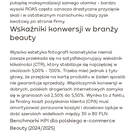
pułapkę maksymalizacji samego ułamka - bardzo
wysoki ROAS często oznacza drastyczne przycięcie
skali i w ostatecznym rozrachunku niższy zysk
kwotowy po stronie firmy.
Wskaźniki konwersji w branży
beauty
Wysoka estetyka fotografii kosmetyków niemal
zawsze przekłada się na satysfakcjonujący wskaźnik
klikalności (CTR), który stabilizuje się najczęściej w
okolicach 5,00% - 7,00%. Trzeba mieć jednak z tyłu
głowy, że przejście na kartę produktu w żaden sposób
nie gwarantuje sprzedaży. Współczynnik konwersji w
dobrych, polskich drogeriach internetowych zamyka
się w granicach od 2,50% do 5,50%. Wynika to z faktu,
że finalny koszt pozyskania klienta (CPA) musi
amortyzować porzucone koszyki i docelowo ląduje w
dość szerokich widełkach między 30 a 80 PLN.
Benchmarki KPI dla polskiego e-commerce
Beauty (2024/2025)