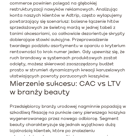
commerce powinien polegać na głębokiej
restrukturyzacji nawyków reklamowych. Analizując
konta naszych klientów w Adtrip, często wyłapujemy
powtarzający się scenariusz: bolesne łączenie hitów
sprzedażowych ze świetną marżą w jednej tabeli z
tanimi akcesoriami, co całkowicie dezorientuje skrypty
dobierające stawki aukcyjne. Przeprowadzenie
twardego podziału asortymentu w oparciu o kryterium
rentowności to krok numer jeden. Gdy upewnisz się, że
ruch brandowy w systemach produktowych został
odcięty, możesz skierować zaoszczędzony budżet
prosto w strumień dynamicznych kreacji karuzelowych
ułatwiających powroty porzuconych koszyków.
Mierzenie sukcesu: CAC vs LTV
w branży beauty
Przedsiębiorcy branży urodowej nagminnie popadają w
szkodliwą fiksację na punkcie ceny pierwszego koszyka
wygenerowanego przez nowego odbiorcę. Segment
beauty charakteryzuje się jednak wyjątkowo dużą
lojalnością klientek, które po znalezieniu