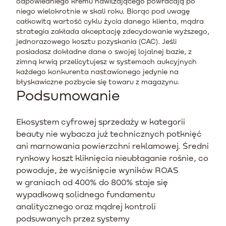
odpowiedniego kremu nawilżającego powracają po
niego wielokrotnie w skali roku. Biorąc pod uwagę
całkowitą wartość cyklu życia danego klienta, mądra
strategia zakłada akceptację zdecydowanie wyższego,
jednorazowego kosztu pozyskania (CAC). Jeśli
posiadasz dokładne dane o swojej lojalnej bazie, z
zimną krwią przelicytujesz w systemach aukcyjnych
każdego konkurenta nastawionego jedynie na
błyskawiczne pozbycie się towaru z magazynu.
Podsumowanie
Ekosystem cyfrowej sprzedaży w kategorii
beauty nie wybacza już technicznych potknięć
ani marnowania powierzchni reklamowej. Średni
rynkowy koszt kliknięcia nieubłaganie rośnie, co
powoduje, że wyciśnięcie wyników ROAS
w graniach od 400% do 800% staje się
wypadkową solidnego fundamentu
analitycznego oraz mądrej kontroli
podsuwanych przez systemy