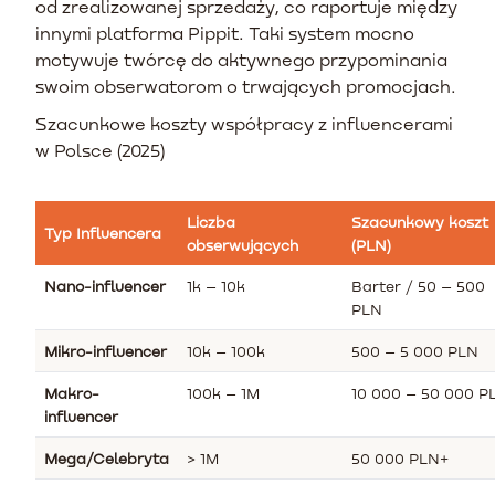
od zrealizowanej sprzedaży, co raportuje między
innymi platforma Pippit. Taki system mocno
motywuje twórcę do aktywnego przypominania
swoim obserwatorom o trwających promocjach.
Szacunkowe koszty współpracy z influencerami
w Polsce (2025)
Liczba
Szacunkowy koszt
Typ Influencera
obserwujących
(PLN)
Nano-influencer
1k – 10k
Barter / 50 – 500
PLN
Mikro-influencer
10k – 100k
500 – 5 000 PLN
Makro-
100k – 1M
10 000 – 50 000 P
influencer
Mega/Celebryta
> 1M
50 000 PLN+