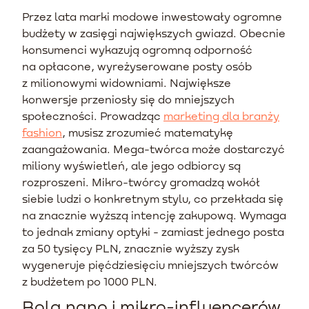
Przez lata marki modowe inwestowały ogromne
budżety w zasięgi największych gwiazd. Obecnie
konsumenci wykazują ogromną odporność
na opłacone, wyreżyserowane posty osób
z milionowymi widowniami. Największe
konwersje przeniosły się do mniejszych
społeczności. Prowadząc
marketing dla branży
fashion
, musisz zrozumieć matematykę
zaangażowania. Mega-twórca może dostarczyć
miliony wyświetleń, ale jego odbiorcy są
rozproszeni. Mikro-twórcy gromadzą wokół
siebie ludzi o konkretnym stylu, co przekłada się
na znacznie wyższą intencję zakupową. Wymaga
to jednak zmiany optyki - zamiast jednego posta
za 50 tysięcy PLN, znacznie wyższy zysk
wygeneruje pięćdziesięciu mniejszych twórców
z budżetem po 1000 PLN.
Rola nano i mikro-influencerów