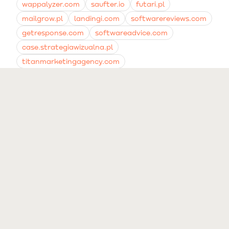
wappalyzer.com
saufter.io
futari.pl
mailgrow.pl
landingi.com
softwarereviews.com
getresponse.com
softwareadvice.com
case.strategiawizualna.pl
titanmarketingagency.com
undergroundecom.com
youtube.com
worldbusinessoutlook.com
flatlineagency.com
swankyagency.com
growthking.ai
flowium.com
mavlers.com
wonderful.digital
firstpier.com
stopandcare.com.au