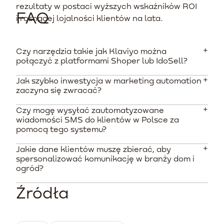
rezultaty w postaci wyższych wskaźników ROI
FAQ
i rosnącej lojalności klientów na lata.
Czy narzędzia takie jak Klaviyo można
połączyć z platformami Shoper lub IdoSell?
Jak szybko inwestycja w marketing automation
Tak, jednak nie istnieją oficjalne, natywne aplikacje dla
zaczyna się zwracać?
tych platform. Integracja wymaga skorzystania z
zewnętrznych systemów łączących (middleware) lub
Czy mogę wysyłać zautomatyzowane
Według danych rynkowych, firmy e-commerce
stworzenia dedykowanego rozwiązania przez
wiadomości SMS do klientów w Polsce za
odnotowują pierwsze wyraźne zwroty w ciągu kilku
programistów przy użyciu API.
pomocą tego systemu?
tygodni od uruchomienia podstawowych sekwencji.
Automatyzacja ratowania porzuconych koszyków
Jakie dane klientów muszę zbierać, aby
Wysyłka krótkich wiadomości tekstowych w Polsce nie
zaczyna pracować na przychody już w dniu pełnego
spersonalizować komunikację w branży dom i
jest wbudowana natywnie. Wymaga to
ogród?
uruchomienia.
skonfigurowania połączenia z lokalnymi bramkami
SMS za pośrednictwem zewnętrznego interfejsu API,
Źródła
Największą wartość mają dane behawioralne takie jak
co jest standardowym rozwiązaniem technologicznym
historia przeglądania kart produktów, kategoria
na rynku.
przeglądanych przedmiotów (np. meble vs narzędzia),