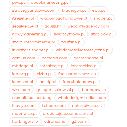
czas spędzony na stronie, a także finalna historia
pwc.pl
aboutmarketing.pl
dokonanych zakupów w sklepie online.
strategyand.pwc.com
trade.gov.pl
ewp.pl
itreseller.pl
wiadomoscihandlowe.pl
shoper.pl
seosklep24.pl
gauss.hr
wecanflyagency.com
nowymarketing.pl
swiatcyfrowy.pl
stat.gov.pl
startupecommerce.pl
zaufane.pl
investors.shoper.pl
wiadomoscikosmetyczne.pl
gemius.com
persooa.com
getresponse.pl
mbridge.pl
estrategie.pl
internetica.pl
iab.org.pl
eizba.pl
focusonbusiness.eu
icomseo.pl
adtrip.pl
fabrykaleadow.pl
wise.com
grzegorzsekowski.pl
boringowl.io
aiemail.feather.blog
wholedesignstudios.com
klaviyo.com
tekpon.com
richclicks.co.uk
moonwise.pl
produkcja.leadmasters.pl
harbingers.io
edrone.me
g2.com