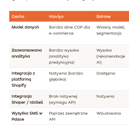
Cecha
Klaviyo
Edrone
Model danych
Bardzo silne CDP dla
Własny model,
e-commerce
segmentacja
Zaawansowana
Bardzo wysoka
Wysoka
analityka
(analityka
(rekomendacje
predykcyjna)
AI)
Integracja z
Natywna (bardzo
Dostępna
platformą
głęboka)
Shopify
Integracja
Brak natywnej
Natywna
Shoper / IdoSell
(wymaga API)
Wysyłka SMS w
Poprzez zewnętrzne
Wbudowana
Polsce
API