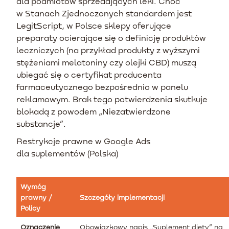
dla podmiotów sprzedających leki. Choć
w Stanach Zjednoczonych standardem jest
LegitScript, w Polsce sklepy oferujące
preparaty ocierające się o definicję produktów
leczniczych (na przykład produkty z wyższymi
stężeniami melatoniny czy olejki CBD) muszą
ubiegać się o certyfikat producenta
farmaceutycznego bezpośrednio w panelu
reklamowym. Brak tego potwierdzenia skutkuje
blokadą z powodem „Niezatwierdzone
substancje”.
Restrykcje prawne w Google Ads
dla suplementów (Polska)
Wymóg
prawny /
Szczegóły implementacji
Policy
Oznaczenie
Obowiązkowy napis „Suplement diety” na