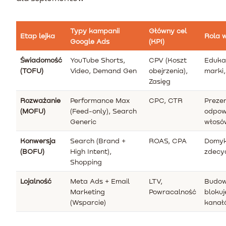
Typy kampanii
Główny cel
Etap lejka
Rola w
Google Ads
(KPI)
Świadomość
YouTube Shorts,
CPV (Koszt
Edukac
(TOFU)
Video, Demand Gen
obejrzenia),
marki,
Zasięg
Rozważanie
Performance Max
CPC, CTR
Preze
(MOFU)
(Feed-only), Search
odpow
Generic
włosów
Konwersja
Search (Brand +
ROAS, CPA
Domyk
(BOFU)
High Intent),
zdecy
Shopping
Lojalność
Meta Ads + Email
LTV,
Budow
Marketing
Powracalność
blokuj
(Wsparcie)
kanał