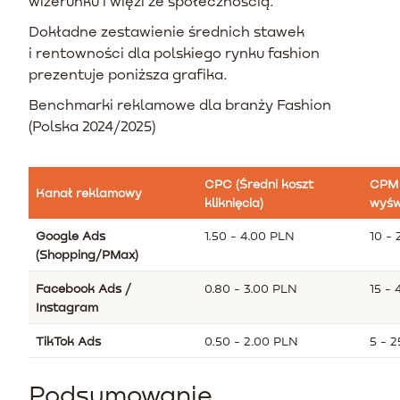
wizerunku i więzi ze społecznością.
Dokładne zestawienie średnich stawek
i rentowności dla polskiego rynku fashion
prezentuje poniższa grafika.
Benchmarki reklamowe dla branży Fashion
(Polska 2024/2025)
CPC (Średni koszt
CPM 
Kanał reklamowy
kliknięcia)
wyśw
Google Ads
1.50 - 4.00 PLN
10 -
(Shopping/PMax)
Facebook Ads /
0.80 - 3.00 PLN
15 -
Instagram
TikTok Ads
0.50 - 2.00 PLN
5 - 
Podsumowanie