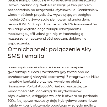
będzie komponował się w konkretnym pomieszczeniu.
Rozwój technologii WebAR rozwiązuje ten problem
bezpośrednio na urządzeniu użytkownika. Osadzanie w
wiadomościach przycisków wywołujących podgląd
modelu 3D na żywo staje się nowym standardem.
Serwis IONE360 raportuje, że aż 60-71% konsumentów
deklaruje większą chęć zakupu asortymentu
meblowego, jeśli udostępni się im technologię
rozszerzonej rzeczywistości podczas dobierania
wyposażenia.
Omnichannel: połączenie siły
SMS i emaila
Samo wysłanie wiadomości elektronicznej nie
gwarantuje sukcesu, zwłaszcza gdy trafia ona do
przeładowanej skrzynki pocztowej. Zintegrowanie kilku
kanałów kontaktu przynosi wymierne efekty
finansowe. Portal AboutMarketing wskazuje, że
wiadomości SMS docierają do użytkowników
błyskawicznie, osiągając wskaźnik otwarć na poziomie
90%. Najlepsze rezultaty dają hybrydowe scenariusze -
najpierw klient otrzymuje bogatego w zdjęcia maila z