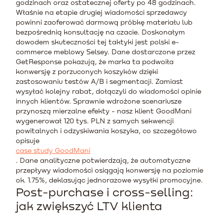
godzinach oraz ostatecznej oferty po 48 godzinach.
Właśnie na etapie drugiej wiadomości sprzedawcy
powinni zaoferować darmową próbkę materiału lub
bezpośrednią konsultację na czacie. Doskonałym
dowodem skuteczności tej taktyki jest polski e-
commerce meblowy Selsey. Dane dostarczone przez
GetResponse pokazują, że marka ta podwoiła
konwersję z porzuconych koszyków dzięki
zastosowaniu testów A/B i segmentacji. Zamiast
wysyłać kolejny rabat, dołączyli do wiadomości opinie
innych klientów. Sprawnie wdrożone scenariusze
przynoszą mierzalne efekty - nasz klient GoodMani
wygenerował 120 tys. PLN z samych sekwencji
powitalnych i odzyskiwania koszyka, co szczegółowo
opisuje
case study GoodMani
. Dane analityczne potwierdzają, że automatyczne
przepływy wiadomości osiągają konwersję na poziomie
ok. 1.75%, deklasując jednorazowe wysyłki promocyjne.
Post-purchase i cross-selling:
jak zwiększyć LTV klienta