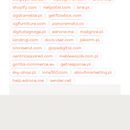
shopify.com
neilpatel.com
brw.pl
agatameble.pl
getflowbox.com
cgifurniture.com
panoramata.co
digitalsignage.pl
edrone.me
mailgrow.pl
landingi.com
docs.user.com
jakicrm.pl
omnisend.com
glazedigital.com
centricsquared.com
meblewojcik.com.pl
gorilla-commerce.eu
getresponse.pl
sky-shop.pl
ione360.com
aboutmarketing.pl
help.edrone.me
sender.net