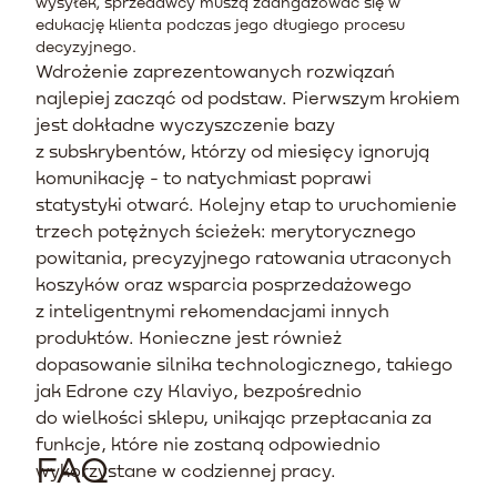
wysyłek, sprzedawcy muszą zaangażować się w
edukację klienta podczas jego długiego procesu
decyzyjnego.
Wdrożenie zaprezentowanych rozwiązań
najlepiej zacząć od podstaw. Pierwszym krokiem
jest dokładne wyczyszczenie bazy
z subskrybentów, którzy od miesięcy ignorują
komunikację - to natychmiast poprawi
statystyki otwarć. Kolejny etap to uruchomienie
trzech potężnych ścieżek: merytorycznego
powitania, precyzyjnego ratowania utraconych
koszyków oraz wsparcia posprzedażowego
z inteligentnymi rekomendacjami innych
produktów. Konieczne jest również
dopasowanie silnika technologicznego, takiego
jak Edrone czy Klaviyo, bezpośrednio
do wielkości sklepu, unikając przepłacania za
funkcje, które nie zostaną odpowiednio
FAQ
wykorzystane w codziennej pracy.