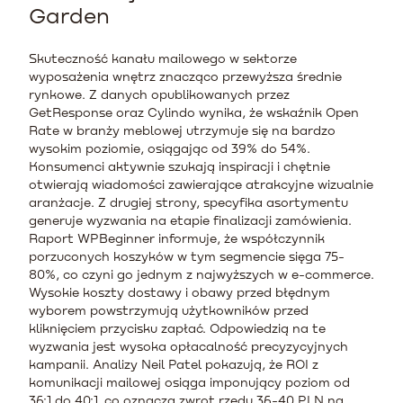
Garden
Skuteczność kanału mailowego w sektorze
wyposażenia wnętrz znacząco przewyższa średnie
rynkowe. Z danych opublikowanych przez
GetResponse oraz Cylindo wynika, że wskaźnik Open
Rate w branży meblowej utrzymuje się na bardzo
wysokim poziomie, osiągając od 39% do 54%.
Konsumenci aktywnie szukają inspiracji i chętnie
otwierają wiadomości zawierające atrakcyjne wizualnie
aranżacje. Z drugiej strony, specyfika asortymentu
generuje wyzwania na etapie finalizacji zamówienia.
Raport WPBeginner informuje, że współczynnik
porzuconych koszyków w tym segmencie sięga 75-
80%, co czyni go jednym z najwyższych w e-commerce.
Wysokie koszty dostawy i obawy przed błędnym
wyborem powstrzymują użytkowników przed
kliknięciem przycisku zapłać. Odpowiedzią na te
wyzwania jest wysoka opłacalność precyzycyjnych
kampanii. Analizy Neil Patel pokazują, że ROI z
komunikacji mailowej osiąga imponujący poziom od
36:1 do 40:1, co oznacza zwrot rzędu 36-40 PLN na