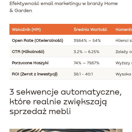
Efektywność email marketingu w branży Home
& Garden
Wskaźnik (KPI)
Średnia Wartość
Koment
Open Rate (Otwieralność)
39.64% – 54%
Klienci 
CTR (Klikalność)
3.2% – 6.25%
Zależy o
Porzucone Koszyki
74% – 79.67%
Wyższy 
ROI (Zwrot z inwestycji)
36:1 - 40:1
Wysoka 
3 sekwencje automatyczne,
które realnie zwiększają
sprzedaż mebli