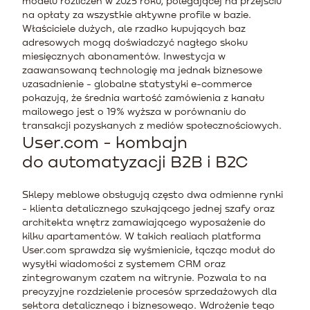
modelu rozliczeń w 2025 roku, polegającej na przejściu
na opłaty za wszystkie aktywne profile w bazie.
Właściciele dużych, ale rzadko kupujących baz
adresowych mogą doświadczyć nagłego skoku
miesięcznych abonamentów. Inwestycja w
zaawansowaną technologię ma jednak biznesowe
uzasadnienie - globalne statystyki e-commerce
pokazują, że średnia wartość zamówienia z kanału
mailowego jest o 19% wyższa w porównaniu do
transakcji pozyskanych z mediów społecznościowych.
User.com - kombajn
do automatyzacji B2B i B2C
Sklepy meblowe obsługują często dwa odmienne rynki
- klienta detalicznego szukającego jednej szafy oraz
architekta wnętrz zamawiającego wyposażenie do
kilku apartamentów. W takich realiach platforma
User.com sprawdza się wyśmienicie, łącząc moduł do
wysyłki wiadomości z systemem CRM oraz
zintegrowanym czatem na witrynie. Pozwala to na
precyzyjne rozdzielenie procesów sprzedażowych dla
sektora detalicznego i biznesowego. Wdrożenie tego