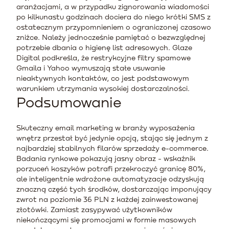
aranżacjami, a w przypadku zignorowania wiadomości
po kilkunastu godzinach dociera do niego krótki SMS z
ostatecznym przypomnieniem o ograniczonej czasowo
zniżce. Należy jednocześnie pamiętać o bezwzględnej
potrzebie dbania o higienę list adresowych. Glaze
Digital podkreśla, że restrykcyjne filtry spamowe
Gmaila i Yahoo wymuszają stałe usuwanie
nieaktywnych kontaktów, co jest podstawowym
warunkiem utrzymania wysokiej dostarczalności.
Podsumowanie
Skuteczny email marketing w branży wyposażenia
wnętrz przestał być jedynie opcją, stając się jednym z
najbardziej stabilnych filarów sprzedaży e-commerce.
Badania rynkowe pokazują jasny obraz - wskaźnik
porzuceń koszyków potrafi przekroczyć granicę 80%,
ale inteligentnie wdrożone automatyzacje odzyskują
znaczną część tych środków, dostarczając imponujący
zwrot na poziomie 36 PLN z każdej zainwestowanej
złotówki. Zamiast zasypywać użytkowników
niekończącymi się promocjami w formie masowych