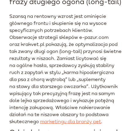
frazy długiego ogona (long-tail)
Szansą na rentowny wzrost jest ominięcie
głównego frontu i skupienie się na wysoce
specyficznych potrzebach klientów.
Obserwacje strategii sklepów e-pazur.com
oraz krakvet.pl pokazują, że optymalizacja pod
tak zwany długi ogon (long-tail) przynosi świetne
rezultaty w niszach. Zamiast licytować się
na ogólne hasła, sprzedawcy zyskują stabilny
ruch z zapytań w stylu „karma hipoalergiczna
dla psa z chorą wątrobą” lub „suplementy
na stawy dla starszego owczarka”. Użytkownik
wpisujący tak precyzyjną frazę jest na samym
dole lejka sprzedażowego i wykazuje potężną
intencję zakupową. Właściwe nakierowanie
działań na te niszowe obszary to podstawa
skutecznego
marketingu dla branży pet
.