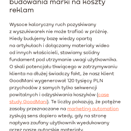
budowania marki na koszty
reklam
Wysoce kaloryczny ruch pozyskiwany
z wyszukiwarek nie może trafiać w próżnię.
Kiedy budujemy bazę wiedzy opartą
na artykułach i dołączamy materiały wideo
od innych właścicieli, stawiamy solidny
fundament pod utrzymanie uwagi użytkownika.
O skali potencjału tkwiącego w zatrzymywaniu
klienta na dłużej świadczy fakt, że nasz klient
GoodMani wygenerował 120 tysięcy PLN
przychodów z samych tylko sekwencji
powitalnych i odzyskiwania koszyków (
case
study GoodMani
). Te liczby pokazują, że potężne
zasoby przeznaczane na
marketing automation
zyskują sens dopiero wtedy, gdy na stronę
napływa zaufany użytkownik wyedukowany
przez nasze autorskie materiały.