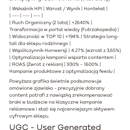
| Wskaźnik KPI | Wzrost / Wynik | Kontekst |
| --- | --- | --- |
| Ruch Organiczny (2 lata) | +2640% |
Transformacja w portal wiedzy (Futrzakopedia) |
| Widoczność w TOP 10 | +194% | Strategia long-
tail dla sklepu rodzinnego |
| Współczynnik Konwersji | 4.27% (wzrost z 3.65%)
| Optymalizacja kampanii wsparta contentem |
| ROAS (Zwrot z reklam) | 930% - 1600% |
Kampanie produktowe z optymalizacją feedu |
Powyższa grafika świetnie podsumowuje
omówione zjawisko - precyzyjnie dobrany
content potrafi z nawiązką zrekompensować
braki w budżecie na klasyczne kampanie
reklamowe i stać się najcenniejszym aktywem
cyfrowym sklepu.
UGC - User Generated