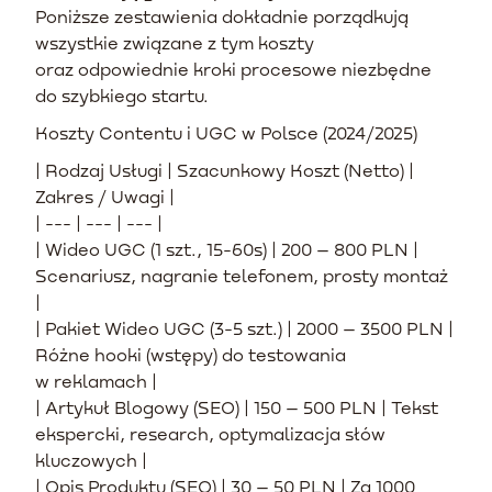
Poniższe zestawienia dokładnie porządkują
wszystkie związane z tym koszty
oraz odpowiednie kroki procesowe niezbędne
do szybkiego startu.
Koszty Contentu i UGC w Polsce (2024/2025)
| Rodzaj Usługi | Szacunkowy Koszt (Netto) |
Zakres / Uwagi |
| --- | --- | --- |
| Wideo UGC (1 szt., 15-60s) | 200 – 800 PLN |
Scenariusz, nagranie telefonem, prosty montaż
|
| Pakiet Wideo UGC (3-5 szt.) | 2000 – 3500 PLN |
Różne hooki (wstępy) do testowania
w reklamach |
| Artykuł Blogowy (SEO) | 150 – 500 PLN | Tekst
ekspercki, research, optymalizacja słów
kluczowych |
| Opis Produktu (SEO) | 30 – 50 PLN | Za 1000