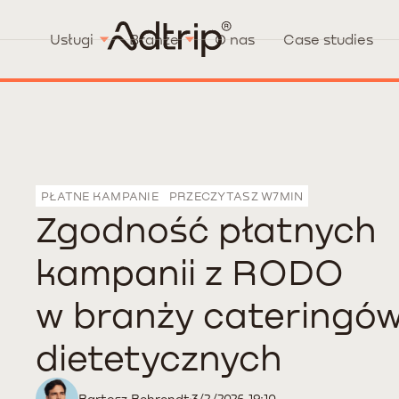
Usługi
Branże
O nas
Case studies
PŁATNE KAMPANIE
PRZECZYTASZ W
7
MIN
Zgodność płatnych
kampanii z RODO
w branży cateringó
dietetycznych
Bartosz Behrendt
3/2/2026 19:10