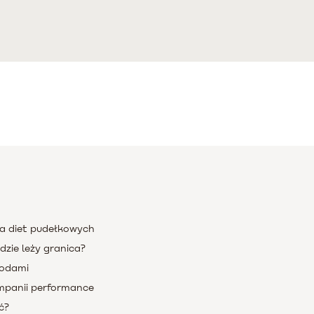
ka diet pudełkowych
zie leży granica?
godami
mpanii performance
ć?