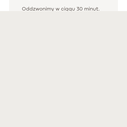
Oddzwonimy w ciągu 30 minut.
Wysyłając wiadomość zgadzam się z
polityką prywatności
i ją akceptuję.
WYŚLIJ WIADOMOŚĆ