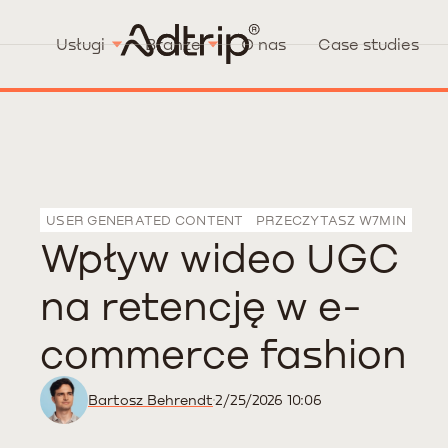
Usługi
Branże
O nas
Case studies
USER GENERATED CONTENT
PRZECZYTASZ W
7
MIN
Wpływ wideo UGC
na retencję w e-
commerce fashion
Bartosz Behrendt
2/25/2026 10:06