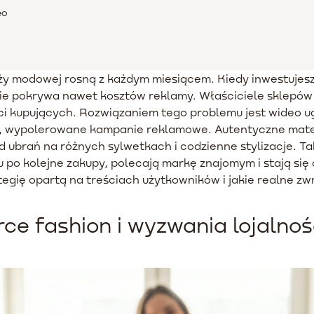
eo
ży modowej rosną z każdym miesiącem. Kiedy inwestujes
nie pokrywa nawet kosztów reklamy. Właściciele sklepó
ści kupujących. Rozwiązaniem tego problemu jest wideo ug
ne, wypolerowane kampanie reklamowe. Autentyczne mat
 ubrań na różnych sylwetkach i codzienne stylizacje. T
pu po kolejne zakupy, polecają markę znajomym i stają s
egię opartą na treściach użytkowników i jakie realne zw
ce fashion i wyzwania lojalno