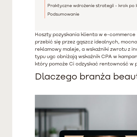
Praktyczne wdrożenie strategii - krok po 
Podsumowanie
Koszty pozyskania klienta w e-commerce r
przebić się przez gąszcz idealnych, mocn
reklamowy maleje, a wskaźniki zwrotu z in
typu ugc obniżają wskaźnik CPA w kampani
który pomoże Ci odzyskać rentowność w p
Dlaczego branża beaut