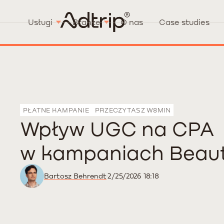
Usługi
Branże
O nas
Case studies
PŁATNE KAMPANIE
PRZECZYTASZ W
8
MIN
Wpływ UGC na CPA
w kampaniach Beau
Bartosz Behrendt
2/25/2026 18:18