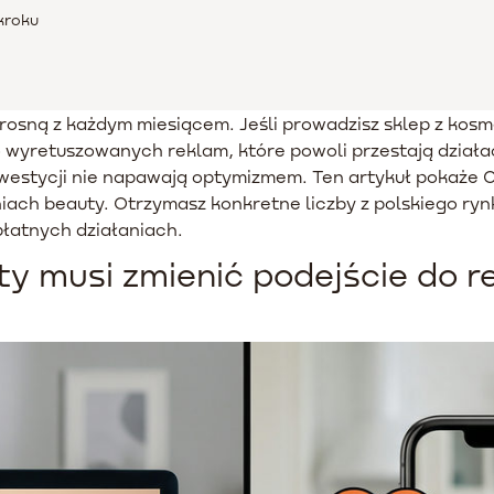
kroku
osną z każdym miesiącem. Jeśli prowadzisz sklep z kosm
o wyretuszowanych reklam, które powoli przestają dział
westycji nie napawają optymizmem. Ten artykuł pokaże Ci
ach beauty. Otrzymasz konkretne liczby z polskiego ryn
łatnych działaniach.
y musi zmienić podejście do r