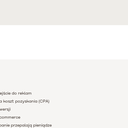
ejście do reklam
a koszt pozyskania (CPA)
wersji
e-commerce
panie przepalają pieniądze