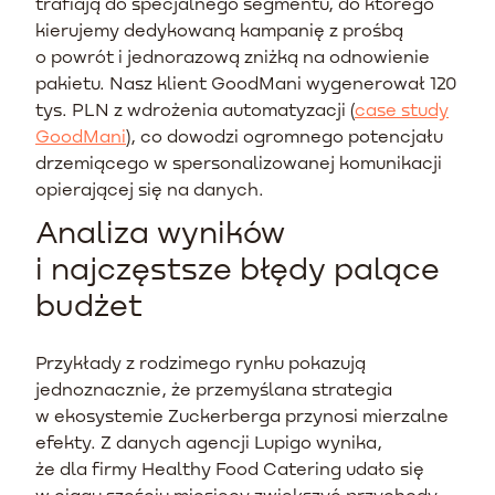
trafiają do specjalnego segmentu, do którego
kierujemy dedykowaną kampanię z prośbą
o powrót i jednorazową zniżką na odnowienie
pakietu. Nasz klient GoodMani wygenerował 120
tys. PLN z wdrożenia automatyzacji (
case study
GoodMani
), co dowodzi ogromnego potencjału
drzemiącego w spersonalizowanej komunikacji
opierającej się na danych.
Analiza wyników
i najczęstsze błędy palące
budżet
Przykłady z rodzimego rynku pokazują
jednoznacznie, że przemyślana strategia
w ekosystemie Zuckerberga przynosi mierzalne
efekty. Z danych agencji Lupigo wynika,
że dla firmy Healthy Food Catering udało się
w ciągu sześciu miesięcy zwiększyć przychody