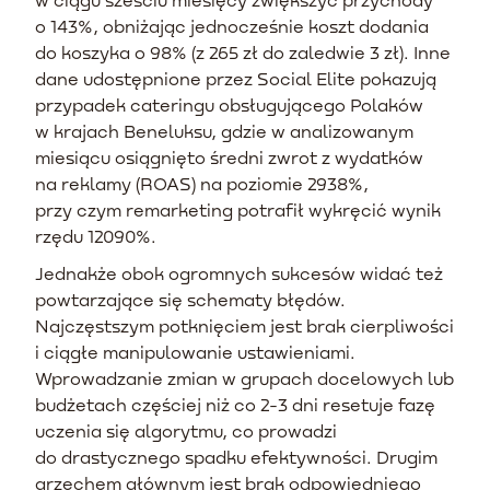
o 143%, obniżając jednocześnie koszt dodania
do koszyka o 98% (z 265 zł do zaledwie 3 zł). Inne
dane udostępnione przez Social Elite pokazują
przypadek cateringu obsługującego Polaków
w krajach Beneluksu, gdzie w analizowanym
miesiącu osiągnięto średni zwrot z wydatków
na reklamy (ROAS) na poziomie 2938%,
przy czym remarketing potrafił wykręcić wynik
rzędu 12090%.
Jednakże obok ogromnych sukcesów widać też
powtarzające się schematy błędów.
Najczęstszym potknięciem jest brak cierpliwości
i ciągłe manipulowanie ustawieniami.
Wprowadzanie zmian w grupach docelowych lub
budżetach częściej niż co 2-3 dni resetuje fazę
uczenia się algorytmu, co prowadzi
do drastycznego spadku efektywności. Drugim
grzechem głównym jest brak odpowiedniego