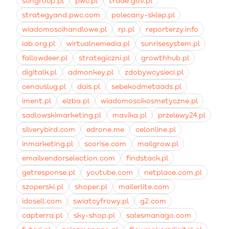
sungroup.pl
pwc.pl
trade.gov.pl
samodzielne znajdowanie najlepiej konwertujących
użytkowników na podstawie danych z Pixela.
strategyand.pwc.com
polecany-sklep.pl
wiadomoscihandlowe.pl
rp.pl
reporterzy.info
iab.org.pl
wirtualnemedia.pl
sunrisesystem.pl
fallowdeer.pl
strategiczni.pl
growthhub.pl
digitalk.pl
admonkey.pl
zdobywcysieci.pl
cenauslug.pl
dais.pl
sebekodmetaads.pl
iment.pl
eizba.pl
wiadomoscikosmetyczne.pl
sadlowskimarketing.pl
mavika.pl
przelewy24.pl
silverybird.com
edrone.me
celonline.pl
inmarketing.pl
scorise.com
mailgrow.pl
emailvendorselection.com
findstack.pl
getresponse.pl
youtube.com
netplace.com.pl
szoperski.pl
shoper.pl
mailerlite.com
idosell.com
swiatcyfrowy.pl
g2.com
capterra.pl
sky-shop.pl
salesmanago.com