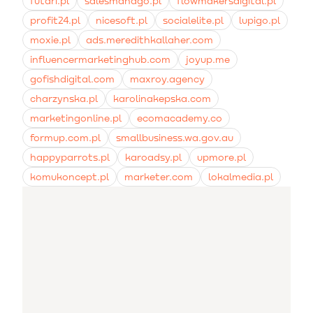
futari.pl
salesmanago.pl
flowmakersdigital.pl
profit24.pl
nicesoft.pl
socialelite.pl
lupigo.pl
moxie.pl
ads.meredithkallaher.com
influencermarketinghub.com
joyup.me
gofishdigital.com
maxroy.agency
charzynska.pl
karolinakepska.com
marketingonline.pl
ecomacademy.co
formup.com.pl
smallbusiness.wa.gov.au
happyparrots.pl
karoadsy.pl
upmore.pl
komukoncept.pl
marketer.com
lokalmedia.pl