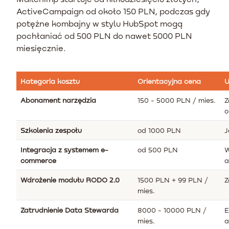
ActiveCampaign od około 150 PLN, podczas gdy
potężne kombajny w stylu HubSpot mogą
pochłaniać od 500 PLN do nawet 5000 PLN
miesięcznie.
Kategoria kosztu
Orientacyjna cena
U
Abonament narzędzia
150 - 5000 PLN / mies.
Z
o
Szkolenia zespołu
od 1000 PLN
J
Integracja z systemem e-
od 500 PLN
W
commerce
a
Wdrożenie modułu RODO 2.0
1500 PLN + 99 PLN /
Z
mies.
Zatrudnienie Data Stewarda
8000 - 10000 PLN /
E
mies.
a