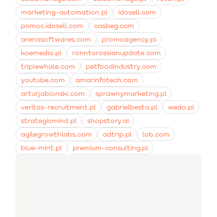
marketing-automation.pl
idosell.com
pomoc.idosell.com
casbeg.com
arenasoftwares.com
promoagency.pl
koemedia.pl
ronntorossianupdate.com
triplewhale.com
petfoodindustry.com
youtube.com
amarinfotech.com
arturjablonski.com
sprawnymarketing.pl
veritas-recruitment.pl
gabrielbesta.pl
wedo.pl
strategicmind.pl
shopstory.ai
agilegrowthlabs.com
adtrip.pl
lob.com
blue-mint.pl
premium-consulting.pl