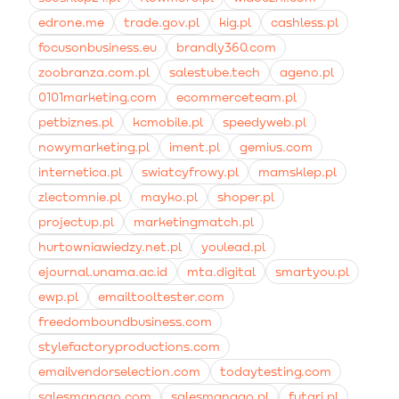
edrone.me
trade.gov.pl
kig.pl
cashless.pl
focusonbusiness.eu
brandly360.com
zoobranza.com.pl
salestube.tech
ageno.pl
0101marketing.com
ecommerceteam.pl
petbiznes.pl
kcmobile.pl
speedyweb.pl
nowymarketing.pl
iment.pl
gemius.com
internetica.pl
swiatcyfrowy.pl
mamsklep.pl
zlectomnie.pl
mayko.pl
shoper.pl
projectup.pl
marketingmatch.pl
hurtowniawiedzy.net.pl
youlead.pl
ejournal.unama.ac.id
mta.digital
smartyou.pl
ewp.pl
emailtooltester.com
freedomboundbusiness.com
stylefactoryproductions.com
emailvendorselection.com
todaytesting.com
salesmanago.com
salesmanago.pl
futari.pl