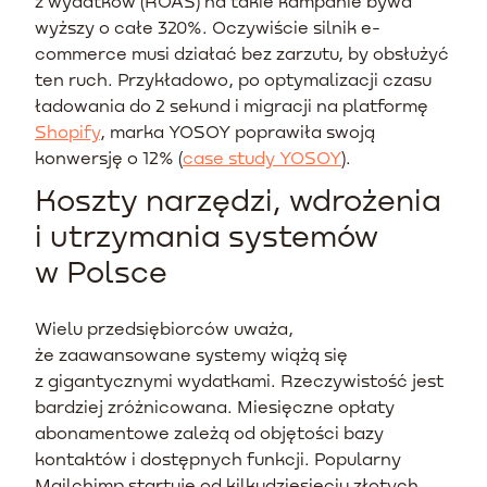
z wydatków (ROAS) na takie kampanie bywa
wyższy o całe 320%. Oczywiście silnik e-
commerce musi działać bez zarzutu, by obsłużyć
ten ruch. Przykładowo, po optymalizacji czasu
ładowania do 2 sekund i migracji na platformę
Shopify
, marka YOSOY poprawiła swoją
konwersję o 12% (
case study YOSOY
).
Koszty narzędzi, wdrożenia
i utrzymania systemów
w Polsce
Wielu przedsiębiorców uważa,
że zaawansowane systemy wiążą się
z gigantycznymi wydatkami. Rzeczywistość jest
bardziej zróżnicowana. Miesięczne opłaty
abonamentowe zależą od objętości bazy
kontaktów i dostępnych funkcji. Popularny
Mailchimp startuje od kilkudziesięciu złotych,