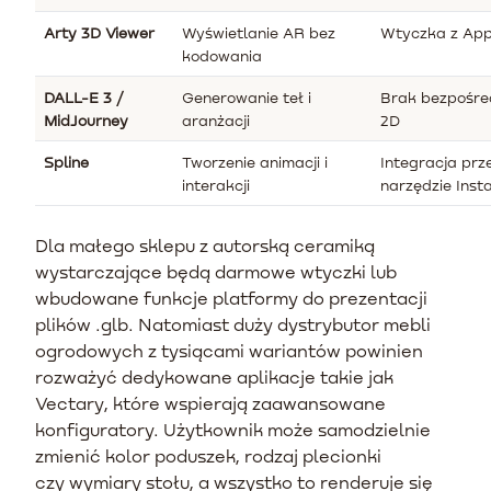
Arty 3D Viewer
Wyświetlanie AR bez
Wtyczka z App
kodowania
DALL-E 3 /
Generowanie teł i
Brak bezpośredn
MidJourney
aranżacji
2D
Spline
Tworzenie animacji i
Integracja prz
interakcji
narzędzie Inst
Dla małego sklepu z autorską ceramiką
wystarczające będą darmowe wtyczki lub
wbudowane funkcje platformy do prezentacji
plików .glb. Natomiast duży dystrybutor mebli
ogrodowych z tysiącami wariantów powinien
rozważyć dedykowane aplikacje takie jak
Vectary, które wspierają zaawansowane
konfiguratory. Użytkownik może samodzielnie
zmienić kolor poduszek, rodzaj plecionki
czy wymiary stołu, a wszystko to renderuje się