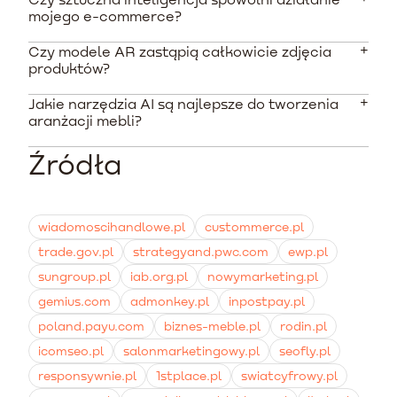
Koszty są zróżnicowane i zależą od narzędzia.
mojego e-commerce?
Aplikacje abonamentowe zaczynają się od ok. 80 PLN
miesięcznie, natomiast tworzenie dedykowanych
Czy modele AR zastąpią całkowicie zdjęcia
Same narzędzia generujące działają poza platformą,
modeli 3D wymaga dodatkowego, jednorazowego
produktów?
więc nie obciążają jej infrastruktury. Należy jednak
budżetu wycenianego za każdy projekt osobno.
zadbać o kompresję gotowych plików 3D, aby nie
Jakie narzędzia AI są najlepsze do tworzenia
Nie, modele 3D i AR są doskonałym uzupełnieniem
wydłużać czasu ładowania witryny na urządzeniach
aranżacji mebli?
standardowych galerii. Klienci nadal oczekują
mobilnych.
tradycyjnych zdjęć wysokiej jakości, natomiast
Źródła
Wielu sprzedawców korzysta z platform typu
rozszerzona rzeczywistość podnosi konwersję i
MidJourney czy DALL-E 3 do generowania teł
zmniejsza liczbę zwrotów.
lifestyle'owych na podstawie wprowadzanych
podpowiedzi tekstowych. Do interakcji 3D świetnie
wiadomoscihandlowe.pl
custommerce.pl
sprawdzają się integracje typu Vectary czy Visao.
trade.gov.pl
strategyand.pwc.com
ewp.pl
sungroup.pl
iab.org.pl
nowymarketing.pl
gemius.com
admonkey.pl
inpostpay.pl
poland.payu.com
biznes-meble.pl
rodin.pl
icomseo.pl
salonmarketingowy.pl
seofly.pl
responsywnie.pl
1stplace.pl
swiatcyfrowy.pl