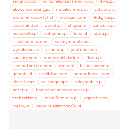
seogroup.pl
poradnikprzedsiebiorcy.pl
itwiz.pl
aboutmarketing.pl
mobiletrends.pl
autopay.pl
ecommerceportal.pl
widoczni.com
kkdigital.pl
cleverbind.pl
wenet.pl
shoper.pl
semcore.pl
pccpolska.pl
vobacom.pl
ideo.pl
eizba.pl
studiokalmus.com
seemymodel.com
wynalazca.tv
visao.app
youtube.com
vectary.com
domaracki.design
ifirma.pl
seocontentpro.com
xsale.ai
biznes.ceneo.pl
gomobi.pl
retaildive.com
pomoc.idosell.com
idosell.com
ar-range.app
spicymobile.pl
adtrip.pl
kompendiumecommerce.pl
techsetter.pl
mask3dstudio.pl
capcut.com
meshy.ai
wideorejestratory24.pl