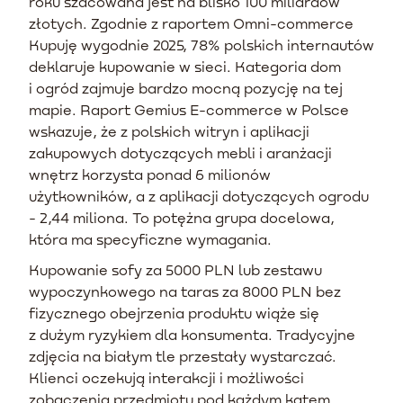
roku szacowana jest na blisko 100 miliardów
złotych. Zgodnie z raportem Omni-commerce
Kupuję wygodnie 2025, 78% polskich internautów
deklaruje kupowanie w sieci. Kategoria dom
i ogród zajmuje bardzo mocną pozycję na tej
mapie. Raport Gemius E-commerce w Polsce
wskazuje, że z polskich witryn i aplikacji
zakupowych dotyczących mebli i aranżacji
wnętrz korzysta ponad 6 milionów
użytkowników, a z aplikacji dotyczących ogrodu
- 2,44 miliona. To potężna grupa docelowa,
która ma specyficzne wymagania.
Kupowanie sofy za 5000 PLN lub zestawu
wypoczynkowego na taras za 8000 PLN bez
fizycznego obejrzenia produktu wiąże się
z dużym ryzykiem dla konsumenta. Tradycyjne
zdjęcia na białym tle przestały wystarczać.
Klienci oczekują interakcji i możliwości
zobaczenia przedmiotu pod każdym kątem.