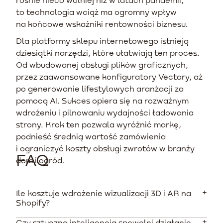
to technologia wciąż ma ogromny wpływ
na końcowe wskaźniki rentowności biznesu.
Dla platformy sklepu internetowego istnieją
dziesiątki narzędzi, które ułatwiają ten proces.
Od wbudowanej obsługi plików graficznych,
przez zaawansowane konfiguratory Vectary, aż
po generowanie lifestylowych aranżacji za
pomocą AI. Sukces opiera się na rozważnym
wdrożeniu i pilnowaniu wydajności ładowania
strony. Krok ten pozwala wyróżnić markę,
podnieść średnią wartość zamówienia
i ograniczyć koszty obsługi zwrotów w branży
FAQ
dom i ogród.
Ile kosztuje wdrożenie wizualizacji 3D i AR na
Shopify?
Czy sztuczna inteligencja spowolni działanie