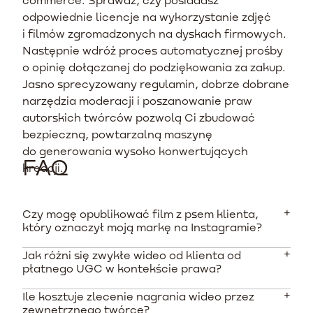
odpowiednie licencje na wykorzystanie zdjęć
i filmów zgromadzonych na dyskach firmowych.
Następnie wdróż proces automatycznej prośby
o opinię dołączanej do podziękowania za zakup.
Jasno sprecyzowany regulamin, dobrze dobrane
narzędzia moderacji i poszanowanie praw
autorskich twórców pozwolą Ci zbudować
bezpieczną, powtarzalną maszynę
do generowania wysoko konwertujących
FAQ
kreacji.
Czy mogę opublikować film z psem klienta,
który oznaczył moją markę na Instagramie?
Jak różni się zwykłe wideo od klienta od
Samo oznaczenie Twojej marki nie upoważnia Cię do
płatnego UGC w kontekście prawa?
komercyjnego wykorzystania materiału. Zgodnie z
polskim prawem autorskim, przed opublikowaniem
Ile kosztuje zlecenie nagrania wideo przez
Spontaniczne nagrania od klientów to opinie, które w
takiego wideo w swoich kanałach lub reklamach
zewnętrznego twórcę?