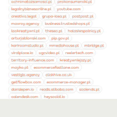
ochronatozsamosci.pl
prokonsumencki.pl
legalnybiznesonline.pl
youtube.com
creativa.legal
grupa-icea.pl
postpost.pl
maxroy.agency
business.trustedshops.pl
lookreatywni.pl
theseo.pl
halasiwspolnicy.pl
arturjablonski.com
pip.gov.pl
kariroomstudio.pl
mmediahouse.pl
mbridge.pl
viralplace.io
ugcvideo.pl
reelertech.com
territory-influence.com
kreatywniejszy.pl
mayko.pl
ecommercefastlane.com
vestigio.agency
clickhive.co.uk
getflowbox.com
ecommerce-manager.pl
dansiepen.io
reads.alibaba.com
sociends.pl
calendesk.com
heysocial.io
fabrykamarketingu.pl
neonshake.pl