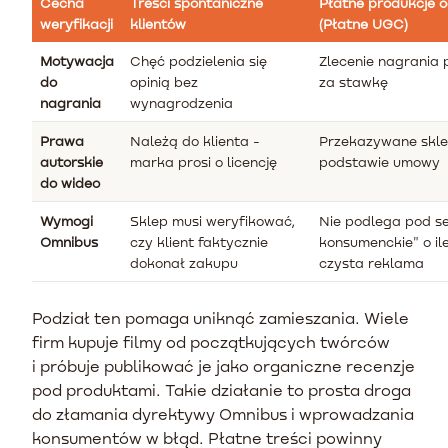
Cecha
Treści spontaniczne
Płatne produkcje 
weryfikacji
klientów
(Płatne UGC)
Motywacja
Chęć podzielenia się
Zlecenie nagrania
do
opinią bez
za stawkę
nagrania
wynagrodzenia
Prawa
Należą do klienta -
Przekazywane skle
autorskie
marka prosi o licencję
podstawie umowy
do wideo
Wymogi
Sklep musi weryfikować,
Nie podlega pod se
Omnibus
czy klient faktycznie
konsumenckie" o ile
dokonał zakupu
czysta reklama
Podział ten pomaga uniknąć zamieszania. Wiele
firm kupuje filmy od początkujących twórców
i próbuje publikować je jako organiczne recenzje
pod produktami. Takie działanie to prosta droga
do złamania dyrektywy Omnibus i wprowadzania
konsumentów w błąd. Płatne treści powinny