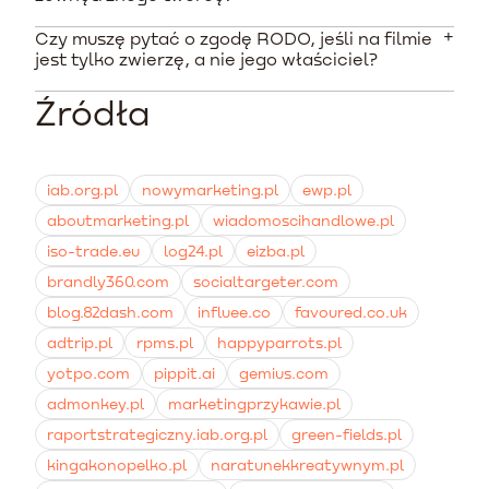
sklepach internetowych podlegają pod rygor
musisz uzyskać wyraźną zgodę twórcy, wskazującą
dyrektywy Omnibus i wymagają weryfikacji zakupowej.
pola eksploatacji.
Czy muszę pytać o zgodę RODO, jeśli na filmie
Koszty nagrania wideo UGC do celów e-commerce
Płatne treści od twórców, wyprodukowane na zlecenie
jest tylko zwierzę, a nie jego właściciel?
zależą od platformy i złożoności zamówienia. Polskie i
sklepu, to materiały reklamowe, które nie podlegają
zagraniczne serwisy takie jak ViralPlace czy Influee
jako opinie konsumenckie pod Omnibus, ale wymagają
Źródła
Samo zwierzę nie ma praw do ochrony wizerunku na
wyceniają pojedyncze nagrania reklamowe od około
jasnych umów licencyjnych z twórcą.
gruncie danych osobowych. Jeśli jednak film ujawnia
220 PLN do ponad 300 PLN za sztukę.
dane pozwalające zidentyfikować właściciela - na
przykład jego głos, specyficzne cechy prywatnej
iab.org.pl
nowymarketing.pl
ewp.pl
posesji czy otoczenia - zachowanie zgodności z RODO i
aboutmarketing.pl
wiadomoscihandlowe.pl
pozyskanie zgody jest bardzo bezpieczną praktyką.
iso-trade.eu
log24.pl
eizba.pl
brandly360.com
socialtargeter.com
blog.82dash.com
influee.co
favoured.co.uk
adtrip.pl
rpms.pl
happyparrots.pl
yotpo.com
pippit.ai
gemius.com
admonkey.pl
marketingprzykawie.pl
raportstrategiczny.iab.org.pl
green-fields.pl
kingakonopelko.pl
naratunekkreatywnym.pl