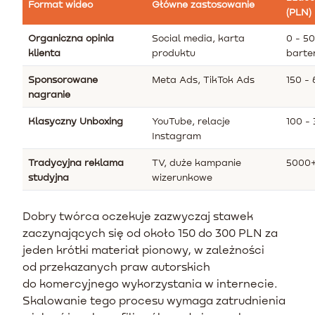
Format wideo
Główne zastosowanie
(PLN)
Organiczna opinia
Social media, karta
0 - 5
klienta
produktu
barte
Sponsorowane
Meta Ads, TikTok Ads
150 -
nagranie
Klasyczny Unboxing
YouTube, relacje
100 -
Instagram
Tradycyjna reklama
TV, duże kampanie
5000
studyjna
wizerunkowe
Dobry twórca oczekuje zazwyczaj stawek
zaczynających się od około 150 do 300 PLN za
jeden krótki materiał pionowy, w zależności
od przekazanych praw autorskich
do komercyjnego wykorzystania w internecie.
Skalowanie tego procesu wymaga zatrudnienia