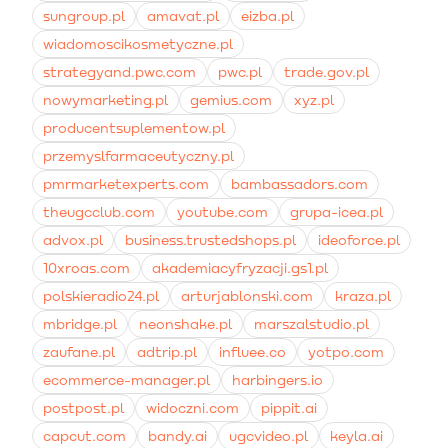
sekwencji e-mail ratujących porzucone koszyki.
sungroup.pl
amavat.pl
eizba.pl
wiadomoscikosmetyczne.pl
strategyand.pwc.com
pwc.pl
trade.gov.pl
nowymarketing.pl
gemius.com
xyz.pl
producentsuplementow.pl
przemyslfarmaceutyczny.pl
pmrmarketexperts.com
bambassadors.com
theugcclub.com
youtube.com
grupa-icea.pl
advox.pl
business.trustedshops.pl
ideoforce.pl
10xroas.com
akademiacyfryzacji.gs1.pl
polskieradio24.pl
arturjablonski.com
kraza.pl
mbridge.pl
neonshake.pl
marszalstudio.pl
zaufane.pl
adtrip.pl
influee.co
yotpo.com
ecommerce-manager.pl
harbingers.io
postpost.pl
widoczni.com
pippit.ai
capcut.com
bandy.ai
ugcvideo.pl
keyla.ai