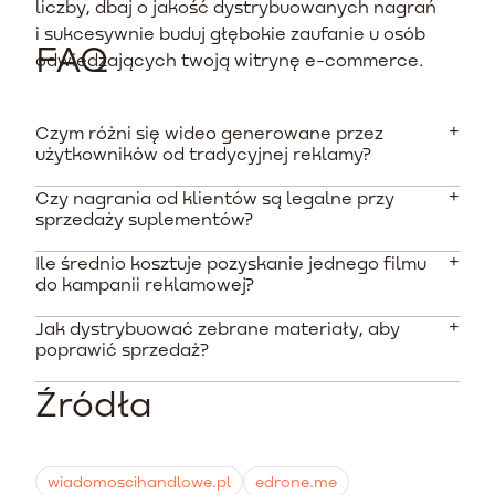
liczby, dbaj o jakość dystrybuowanych nagrań
i sukcesywnie buduj głębokie zaufanie u osób
FAQ
odwiedzających twoją witrynę e-commerce.
Czym różni się wideo generowane przez
użytkowników od tradycyjnej reklamy?
Czy nagrania od klientów są legalne przy
Główną różnicą jest autentyczność formatu. Materiały
sprzedaży suplementów?
nagrywane przez zwykłych konsumentów telefonem
komórkowym wyglądają naturalnie, co buduje
Ile średnio kosztuje pozyskanie jednego filmu
Tak, pod warunkiem ścisłego przestrzegania prawa
pięciokrotnie większe zaufanie niż drogie,
do kampanii reklamowej?
żywnościowego. Każde wideo musi zawierać widoczny
wyreżyserowane produkcje studyjne marek.
przez 5 sekund napis "SUPLEMENT DIETY", a twórcy
Jak dystrybuować zebrane materiały, aby
Stawki w Polsce są zróżnicowane i zależą od
mogą używać wyłącznie zatwierdzonych unijnych
poprawić sprzedaż?
doświadczenia twórcy oraz przekazanych licencji.
oświadczeń zdrowotnych, unikając jakiegokolwiek
Zazwyczaj wahają się od 150 do 500 PLN za krótkie
przypisywania im właściwości leczniczych.
Źródła
Zebrań materiały najlepiej wyświetlać wielokanałowo.
pionowe wideo przeznaczone do emisji w płatnych
Dobrą strategią jest umieszczanie ich na stronach
systemach typu Meta Ads czy TikTok Ads.
produktowych, używanie w kampaniach reklamowych
na platformach społecznościowych oraz włączanie do
wiadomoscihandlowe.pl
edrone.me