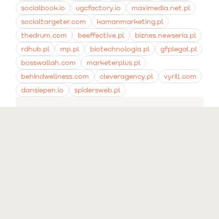
socialbook.io
ugcfactory.io
maximedia.net.pl
socialtargeter.com
kamanmarketing.pl
thedrum.com
beeffective.pl
biznes.newseria.pl
rdhub.pl
mp.pl
biotechnologia.pl
gfplegal.pl
bosswallah.com
marketerplus.pl
behindwellness.com
cleveragency.pl
vyrill.com
dansiepen.io
spidersweb.pl