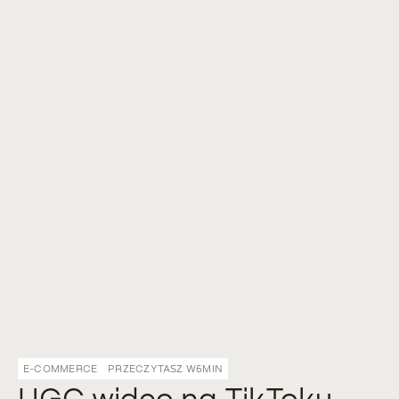
E-COMMERCE
PRZECZYTASZ W
6
MIN
UGC wideo na TikToku