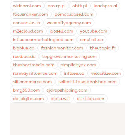
widoczni.com
pro.rp.pl
obtk.pl
leadspro.ai
focusranker.com
pomoc.idosell.com
conversios.io
wecanflyagency.com
m2ecloud.com
idosell.com
youtube.com
influencermarketinghub.com
emplicit.co
bigblue.co
fashionmonitor.com
theutopia.fr
reelbase.io
topgrowthmarketing.com
theshortmedia.com
simplicitydx.com
runwayinfluence.com
influee.co
velocitize.com
silkcommerce.com
seller.tiktokglobalshop.com
bmg360.com
cjdropshipping.com
dotdigital.com
alota.wtf
aitrillion.com