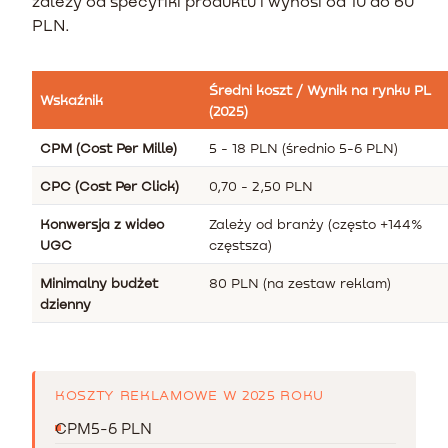
zależy od specyfiki produktu i wynosi od 10 do 60
PLN.
Średni koszt / Wynik na rynku PL
Wskaźnik
(2025)
CPM (Cost Per Mille)
5 - 18 PLN (średnio 5-6 PLN)
CPC (Cost Per Click)
0,70 - 2,50 PLN
Konwersja z wideo
Zależy od branży (często +144%
UGC
częstsza)
Minimalny budżet
80 PLN (na zestaw reklam)
dzienny
KOSZTY REKLAMOWE W 2025 ROKU
CPM
5-6 PLN