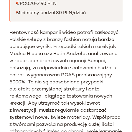
CPC
0.70-2.50 PLN
Minimalny budżet
80 PLN/dzień
Rentowność kampanii wideo potrafi zaskoczyć.
Polskie sklepy z branży fashion notują bardzo
obiecujące wyniki. Przypadki takich marek jak
Modna Kiecka czy Butik Andżela, analizowane
w raportach branżowych agencji Sempai,
pokazują, że odpowiednie skalowanie budżetu
potrafi wygenerować ROAS przekraczający
6000%. To nie są odosobnione przypadki,
ale efekt przemyślanej struktury konta
reklamowego i ciągłego testowania nowych
kreacji. Aby utrzymać tak wysoki zwrot
z inwestycji, musisz regularnie dostarczać
systemowi nowe, świeże materiały. Współpraca
z twórcami pozwala na produkcję dużej ilości
różnorodnych filmów, co chroni Twoje kampanie