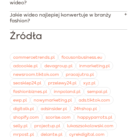
Tak. Badania pokazują, że 71% polskich użytkowników
zestawu reklam to około 80 PLN.
wideo?
dokonuje zakupów po obejrzeniu autentycznej recenzji
produktu w formie wideo. Materiały tworzone przez
Jakie wideo najlepiej konwertuje w branży
Platforma Shopify oferuje oficjalną integrację, która
użytkowników znacząco skracają dystans do klienta.
fashion?
pozwala na instalację piksela śledzącego i
synchronizację całego katalogu produktów. Umożliwia
Źródła
Najlepiej sprawdzają się naturalne formaty, takie jak
to precyzyjne mierzenie konwersji i optymalizację
unboxing, przymiarki na różnych typach sylwetek i
zdarzeń zakupowych.
stylizacje na co dzień. Unikaj idealnie
wyreżyserowanych, korporacyjnych reklam, które
commercetrends.pl
focusonbusiness.eu
zniechęcają kupujących.
adcookie.pl
devagroup.pl
inmarketing.pl
newsroom.tiktok.com
pracajutra.pl
seosklep24.pl
przelewy24.pl
xyz.pl
fashionbiznes.pl
innpoland.pl
sempai.pl
ewp.pl
nowymarketing.pl
ads.tiktok.com
digitalk.pl
adsinsider.pl
24hshop.pl
shopify.com
scorise.com
happyparrots.pl
selly.pl
projectup.pl
lukaszsokolowski.com
mrpost.pl
delante.pl
cyrekdigital.com