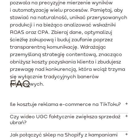
pozwala na precyzyjne mierzenie wyników
i automatyzację wielu procesów. Pamiętaj, aby
stawiać na naturalność, unikać przerysowanych
produkcji i na bieżąco analizować wskaźniki
ROAS oraz CPA. Zbieraj dane, optymalizuj
ścieżkę zakupową i buduj zaufanie poprzez
transparentną komunikację. Wdrażając
przemyślaną strategię contentową, znacząco
obniżysz koszty pozyskania klienta i zbudujesz
przewagę nad konkurencją, która wciąż trzyma
się wyłącznie tradycyjnych banerów
FAQ
reklamowych.
Ile kosztuje reklama e-commerce na TikToku?
Czy wideo UGC faktycznie zwiększa sprzedaż
Średni koszt za tysiąc wyświetleń (CPM) w 2025 roku w
ubrań?
Polsce wynosi od 5 do 6 PLN. Minimalny budżet
dzienny potrzebny do rozpoczęcia testów na poziomie
Jak połączyć sklep na Shopify z kampaniami