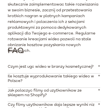
skutecznie zaimplementowac takie rozwiazania
w swoim biznesie, zacznij od przetestowania
krotkich nagran w platnych kampaniach
reklamowych i polaczenia ich z sekcjami
produktowymi za pomoca dedykowanych
aplikacji dla Twojego e-commerce. Regularne
rotowanie kreacjami wideo pozwoli na stale
obnizanie kosztow pozyskania nowych
FAQ
kupujacych.
Czym jest ugc wideo w branzy kosmetycznej?
Ile kosztuje wyprodukowanie takiego wideo w
To krotkie materialy filmowe nagrywane przez
Polsce?
realnych uzytkownikow lub tworcow, prezentujace
dzialanie produktu w autentyczny, naturalny sposob.
Jak polaczyc filmy od uzytkownikow ze
Na polskim rynku zlecenia u tworcow zaczynaja sie od
W branzy beauty czesto przybieraja forme testow
sklepem na Shopify?
okolo 250 PLN za nagranie bez wizerunku twarzy. Filmy
przed i po, aplikacji makijazu oraz recenzji produktu
wymagajace wypowiedzi i pelnej prezentacji wizerunku
(unboxing).
Czy filmy uzytkownikow daja lepsze wyniki niz