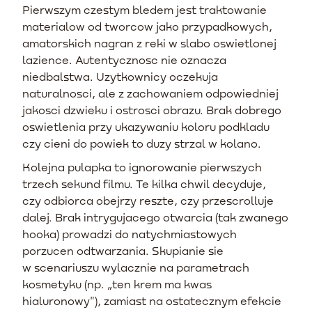
Pierwszym czestym bledem jest traktowanie
materialow od tworcow jako przypadkowych,
amatorskich nagran z reki w slabo oswietlonej
lazience. Autentycznosc nie oznacza
niedbalstwa. Uzytkownicy oczekuja
naturalnosci, ale z zachowaniem odpowiedniej
jakosci dzwieku i ostrosci obrazu. Brak dobrego
oswietlenia przy ukazywaniu koloru podkladu
czy cieni do powiek to duzy strzal w kolano.
Kolejna pulapka to ignorowanie pierwszych
trzech sekund filmu. Te kilka chwil decyduje,
czy odbiorca obejrzy reszte, czy przescrolluje
dalej. Brak intrygujacego otwarcia (tak zwanego
hooka) prowadzi do natychmiastowych
porzucen odtwarzania. Skupianie sie
w scenariuszu wylacznie na parametrach
kosmetyku (np. „ten krem ma kwas
hialuronowy"), zamiast na ostatecznym efekcie