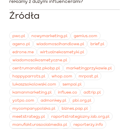
Platforma e-commerce umozliwia instalacje
wyceniane sa srednio na 500 PLN za jedna sztuke.
reklamy z duzymi influencerami?
dedykowanych aplikacji z oficjalnego sklepu, takich jak
Videowise czy PlayShorts. Te rozwiazania integruja
Źródła
Bardzo czesto tak. Tresci od uzytkownikow skupiaja sie
pionowe materialy filmowe na stronie produktu,
na korzysciach plynacych z produktu, budujac mocny
oferujac widzom opcje dodania do koszyka prosto z
social proof i podnoszac wskazniki konwersji. Z kolei
ekranu odtwarzacza.
wspolpraca z duzym influencerem sluzy glownie
pwc.pl
nowymarketing.pl
gemius.com
budowaniu swiadomosci marki i wymaga znacznie
ageno.pl
wiadomoscihandlowe.pl
brief.pl
wyzszych nakladow finansowych.
edrone.me
wirtualnekosmetyki.pl
wiadomoscikosmetyczne.pl
centrumanaliz.pkobp.pl
marketingprzykawie.pl
happyparrots.pl
whop.com
mrpost.pl
lukaszsokolowski.com
sempai.pl
kamanmarketing.pl
influee.co
adtrip.pl
yotpo.com
admonkey.pl
pbi.org.pl
mycompanypolska.pl
biznes.pap.pl
meetstrategy.pl
raportstrategiczny.iab.org.pl
manufakturasocialmedia.pl
reporterzy.info