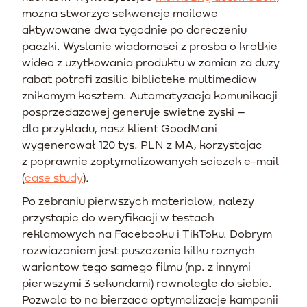
mozna stworzyc sekwencje mailowe
aktywowane dwa tygodnie po doreczeniu
paczki. Wyslanie wiadomosci z prosba o krotkie
wideo z uzytkowania produktu w zamian za duzy
rabat potrafi zasilic biblioteke multimediow
znikomym kosztem. Automatyzacja komunikacji
posprzedazowej generuje swietne zyski –
dla przykladu, nasz klient GoodMani
wygenerował 120 tys. PLN z MA, korzystajac
z poprawnie zoptymalizowanych sciezek e-mail
(
case study
).
Po zebraniu pierwszych materialow, nalezy
przystapic do weryfikacji w testach
reklamowych na Facebooku i TikToku. Dobrym
rozwiazaniem jest puszczenie kilku roznych
wariantow tego samego filmu (np. z innymi
pierwszymi 3 sekundami) rownolegle do siebie.
Pozwala to na bierzaca optymalizacje kampanii