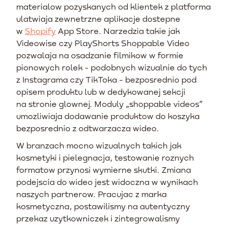
materialow pozyskanych od klientek z platforma
ulatwiaja zewnetrzne aplikacje dostepne
w
Shopify
App Store. Narzedzia takie jak
Videowise czy PlayShorts Shoppable Video
pozwalaja na osadzanie filmikow w formie
pionowych rolek - podobnych wizualnie do tych
z Instagrama czy TikToka - bezposrednio pod
opisem produktu lub w dedykowanej sekcji
na stronie glownej. Moduly „shoppable videos”
umozliwiaja dodawanie produktow do koszyka
bezposrednio z odtwarzacza wideo.
W branzach mocno wizualnych takich jak
kosmetyki i pielegnacja, testowanie roznych
formatow przynosi wymierne skutki. Zmiana
podejscia do wideo jest widoczna w wynikach
naszych partnerow. Pracujac z marka
kosmetyczna, postawilismy na autentyczny
przekaz uzytkowniczek i zintegrowalismy