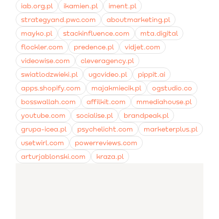
iab.org.pl
ikamien.pl
iment.pl
strategyand.pwc.com
aboutmarketing.pl
mayko.pl
stackinfluence.com
mta.digital
flockler.com
predence.pl
vidjet.com
videowise.com
cleveragency.pl
swiatlodzwieki.pl
ugcvideo.pl
pippit.ai
apps.shopify.com
majakmiecik.pl
ogstudio.co
bosswallah.com
affilkit.com
mmediahouse.pl
youtube.com
socialise.pl
brandpeak.pl
grupa-icea.pl
psychelicht.com
marketerplus.pl
usetwirl.com
powerreviews.com
arturjablonski.com
kraza.pl