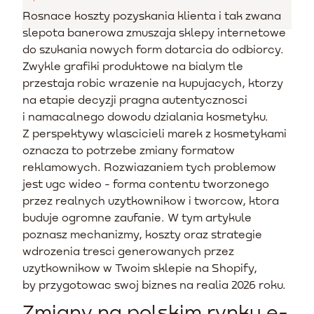
Rosnace koszty pozyskania klienta i tak zwana
slepota banerowa zmuszaja sklepy internetowe
do szukania nowych form dotarcia do odbiorcy.
Zwykle grafiki produktowe na bialym tle
przestaja robic wrazenie na kupujacych, ktorzy
na etapie decyzji pragna autentycznosci
i namacalnego dowodu dzialania kosmetyku.
Z perspektywy wlascicieli marek z kosmetykami
oznacza to potrzebe zmiany formatow
reklamowych. Rozwiazaniem tych problemow
jest ugc wideo - forma contentu tworzonego
przez realnych uzytkownikow i tworcow, ktora
buduje ogromne zaufanie. W tym artykule
poznasz mechanizmy, koszty oraz strategie
wdrozenia tresci generowanych przez
uzytkownikow w Twoim sklepie na Shopify,
by przygotowac swoj biznes na realia 2026 roku.
Zmiany na polskim rynku e-