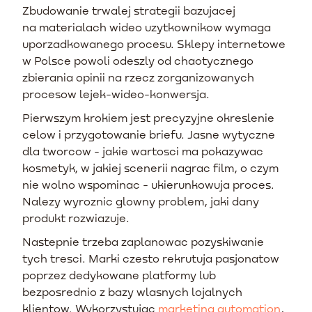
Zbudowanie trwalej strategii bazujacej
na materialach wideo uzytkownikow wymaga
uporzadkowanego procesu. Sklepy internetowe
w Polsce powoli odeszly od chaotycznego
zbierania opinii na rzecz zorganizowanych
procesow lejek-wideo-konwersja.
Pierwszym krokiem jest precyzyjne okreslenie
celow i przygotowanie briefu. Jasne wytyczne
dla tworcow - jakie wartosci ma pokazywac
kosmetyk, w jakiej scenerii nagrac film, o czym
nie wolno wspominac - ukierunkowuja proces.
Nalezy wyroznic glowny problem, jaki dany
produkt rozwiazuje.
Nastepnie trzeba zaplanowac pozyskiwanie
tych tresci. Marki czesto rekrutuja pasjonatow
poprzez dedykowane platformy lub
bezposrednio z bazy wlasnych lojalnych
klientow. Wykorzystujac
marketing automation
,