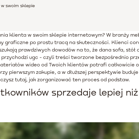
 w swoim sklepie
nia klienta w swoim sklepie internetowym? W branży mebl
my graficzne po prostu tracą na skuteczności. Klienci co
 szukają prawdziwych dowodów na to, że dana sofa, stół 
przychodzi ugc - czyli treści tworzone bezpośrednio prz
eriałów wideo od Twoich klientów potrafi całkowicie o
przy pierwszym zakupie, a w dłuższej perspektywie buduje
czysz tutaj, jak zorganizować ten proces od podstaw.
tkowników sprzedaje lepiej ni