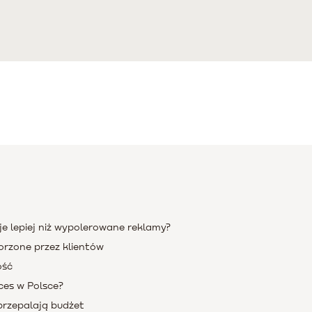
e lepiej niż wypolerowane reklamy?
orzone przez klientów
ość
ces w Polsce?
przepalają budżet