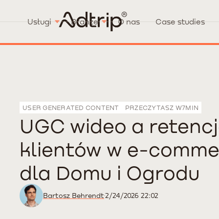
Usługi
Branże
O nas
Case studies
USER GENERATED CONTENT
PRZECZYTASZ W
7
MIN
UGC wideo a retenc
klientów w e-comme
dla Domu i Ogrodu
Bartosz Behrendt
2/24/2026 22:02