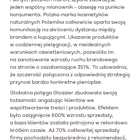
jeden wspólny mianownik - obsesję na punkcie
konsumenta. Polska marka kosmetyków
naturalnych Polemika całkowicie oparła swoją
komunikację na skróceniu dystansu między
brandem a kupującymi. Ukazanie produktów
w codziennej pielęgnacji, w nieidealnych
warunkach oświetleniowych, pozwoliło im
na zanotowanie wzrostu ruchu brandowego
na stronie o oszałamiające 351%. To udowadnia,
że szczerość połączona z odpowiednią strategią
przynosi bardzo konkretne pieniądze.
Globalna potęga Glossier zbudowała swoją
tożsamość angażując klientów we
współtworzenie treści i produktów. Efektem
było osiągnięcie 600% wzrostu sprzedaży,
a baza klientów została potrojona w rekordowo
krótkim czasie. Aż 70% całkowitej sprzedaży
firmy pochodziło bezpośrednio z rekomendacji,