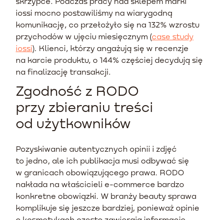
skrzypce. Podczas pracy nad sklepem marki
iossi mocno postawiliśmy na wiarygodną
komunikację, co przełożyło się na 132% wzrostu
przychodów w ujęciu miesięcznym (
case study
iossi
). Klienci, którzy angażują się w recenzje
na karcie produktu, o 144% częściej decydują się
na finalizację transakcji.
Zgodność z RODO
przy zbieraniu treści
od użytkowników
Pozyskiwanie autentycznych opinii i zdjęć
to jedno, ale ich publikacja musi odbywać się
w granicach obowiązującego prawa. RODO
nakłada na właścicieli e-commerce bardzo
konkretne obowiązki. W branży beauty sprawa
komplikuje się jeszcze bardziej, ponieważ opinie
o kosmetykach często zawierają informacje