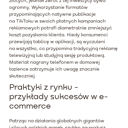
złotych, jednak zwrot z tej inwestycji bywa
ogromny. Wykorzystanie formatów
przypominających natywne publikacje
na TikToku w swoich płatnych kampaniach
reklamowych potrafi diametralnie zmniejszyć
koszt pozyskania klienta. Kiedy konsumenci
przewijają tablicę w aplikacji, są wyczuleni
na wszystko, co przypomina tradycyjną reklamę
telewizyjną lub studyjną sesję produktową.
Materiał nagrany telefonem w domowej
łazience zatrzymuje ich uwagę znacznie
skuteczniej.
Praktyki z rynku -
przykłady sukcesów w e-
commerce
Patrząc na działania globalnych gigantów
i silnych polskich marek, szybko zauważysz