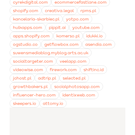
cyrekdigital.com
ecommercefastlane.com
shopify.com
creativa.legal
rpms.pl
kancelaria-skarbiec.pl
yotpo.com
hulkapps.com
pippit.ai
youtube.com
apps.shopify.com
komerso.pl
idukki.io
ogstudio.co
getflowbox.com
asendia.com
suwensmediablog.myblog.arts.ac.uk
socialtargeter.com
veelapp.com
videowise.com
firework.com
shiftinc.id
jchost.pl
adtrip.pl
selected.pl
growthbakers.pl
socialphotosapp.com
influencer-hero.com
identixweb.com
skeepers.io
attomy.io