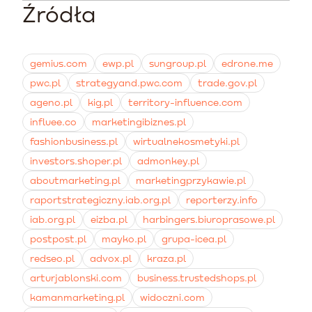
autorskich kosztuje średnio od 600 do 1200 PLN.
publikację opinii.
Źródła
Na polskim rynku e-commerce najczęściej wdrażane są
Początkujący twórcy często realizują zlecenia z
aplikacje Yotpo, Opinew oraz Stamped. Posiadają one
mniejszym zakresem praw już za kwoty od 200 do 450
narzędzia do automatyzacji wysyłki maili i pozwalają
PLN.
budować galerie wyświetlające zdjęcia i opinie
gemius.com
ewp.pl
sungroup.pl
edrone.me
bezpośrednio na kartach produktów.
pwc.pl
strategyand.pwc.com
trade.gov.pl
ageno.pl
kig.pl
territory-influence.com
influee.co
marketingibiznes.pl
fashionbusiness.pl
wirtualnekosmetyki.pl
investors.shoper.pl
admonkey.pl
aboutmarketing.pl
marketingprzykawie.pl
raportstrategiczny.iab.org.pl
reporterzy.info
iab.org.pl
eizba.pl
harbingers.biuroprasowe.pl
postpost.pl
mayko.pl
grupa-icea.pl
redseo.pl
advox.pl
kraza.pl
arturjablonski.com
business.trustedshops.pl
kamanmarketing.pl
widoczni.com