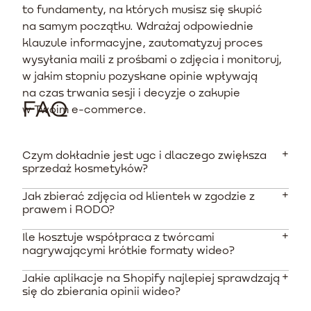
to fundamenty, na których musisz się skupić
na samym początku. Wdrażaj odpowiednie
klauzule informacyjne, zautomatyzuj proces
wysyłania maili z prośbami o zdjęcia i monitoruj,
w jakim stopniu pozyskane opinie wpływają
na czas trwania sesji i decyzje o zakupie
FAQ
w Twoim e-commerce.
Czym dokładnie jest ugc i dlaczego zwiększa
sprzedaż kosmetyków?
Jak zbierać zdjęcia od klientek w zgodzie z
To materiały tworzone przez użytkowników, takie jak
prawem i RODO?
zdjęcia klientek czy wideo-recenzje na TikToku.
Działają silnie na wyobraźnię, dostarczając
Ile kosztuje współpraca z twórcami
Musisz uzyskać dobrowolną i wyraźną zgodę na
autentycznego dowodu społecznego i podnosząc
nagrywającymi krótkie formaty wideo?
wykorzystanie wizerunku oraz danych o stanie skóry
konwersję w sklepach z asortymentem beauty
przed i po stosowaniu kremu. Dobrym rozwiązaniem na
nierzadko o ponad 100%.
Jakie aplikacje na Shopify najlepiej sprawdzają
Według analiz rynkowych profesjonalne wideo
Shopify jest stosowanie specjalnych checkboxów
się do zbierania opinii wideo?
nakręcone przez twórcę z przekazaniem praw
oddzielających zgodę marketingową od zgody na