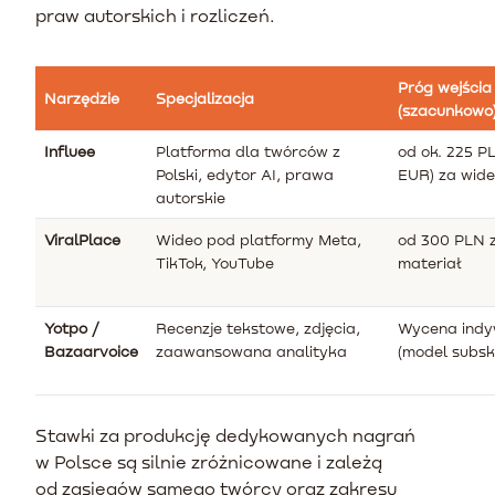
praw autorskich i rozliczeń.
Próg wejścia
Narzędzie
Specjalizacja
(szacunkowo
Influee
Platforma dla twórców z
od ok. 225 P
Polski, edytor AI, prawa
EUR) za wid
autorskie
ViralPlace
Wideo pod platformy Meta,
od 300 PLN 
TikTok, YouTube
materiał
Yotpo /
Recenzje tekstowe, zdjęcia,
Wycena indy
Bazaarvoice
zaawansowana analityka
(model subsk
Stawki za produkcję dedykowanych nagrań
w Polsce są silnie zróżnicowane i zależą
od zasięgów samego twórcy oraz zakresu