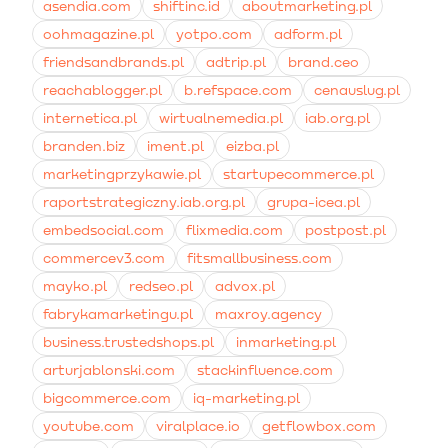
asendia.com
shiftinc.id
aboutmarketing.pl
oohmagazine.pl
yotpo.com
adform.pl
friendsandbrands.pl
adtrip.pl
brand.ceo
reachablogger.pl
b.refspace.com
cenauslug.pl
internetica.pl
wirtualnemedia.pl
iab.org.pl
branden.biz
iment.pl
eizba.pl
marketingprzykawie.pl
startupecommerce.pl
raportstrategiczny.iab.org.pl
grupa-icea.pl
embedsocial.com
flixmedia.com
postpost.pl
commercev3.com
fitsmallbusiness.com
mayko.pl
redseo.pl
advox.pl
fabrykamarketingu.pl
maxroy.agency
business.trustedshops.pl
inmarketing.pl
arturjablonski.com
stackinfluence.com
bigcommerce.com
iq-marketing.pl
youtube.com
viralplace.io
getflowbox.com