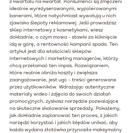
z kwartału na kwartał. Konsumenci są zmęczeni
idealnie wyreżyserowanymi, wypolerowanymi
banerami, które natychmiast wywołują u nich
zjawisko ślepoty reklamowej. Jeśli prowadzisz
sklep internetowy z kosmetykami, wiesz
dokładnie, o czym mowa - stawki za kliknięcie
idą w górę, a rentowność kampanii spada. Ten
artykuł jest dla właścicieli sklepów
internetowych i marketing managerów, którzy
chcą przełamać ten impas. Rozwiązaniem,
które realnie obniża koszty i zwiększa
zaangażowanie, jest ugc - treści generowane
przez użytkowników. Wdrażając autentyczne
materiały wideo i zdjęcia do swoich działań
promocyjnych, zyskasz narzędzie pozwalające
na skuteczne skalowanie sprzedaży. Pokażemy,
jak dokładnie zaplanować ten proces, z jakich
narzędzi korzystać i jakich błędów unikać, aby
każda wydana złotówka przynosiła maksymalny