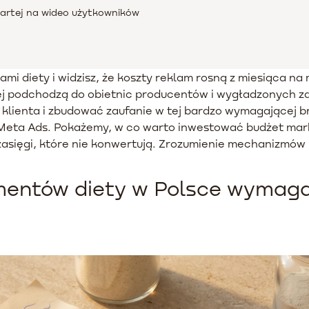
partej na wideo użytkowników
mi diety i widzisz, że koszty reklam rosną z miesiąca na
żniej podchodzą do obietnic producentów i wygładzonych 
ia klienta i zbudować zaufanie w tej bardzo wymagającej
Meta Ads. Pokażemy, w co warto inwestować budżet mark
zasięgi, które nie konwertują. Zrozumienie mechanizmó
entów diety w Polsce wymaga 