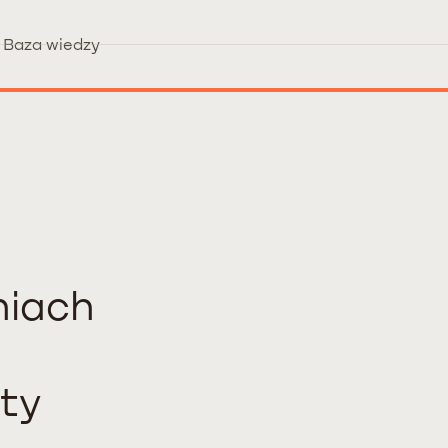
Baza wiedzy
niach
ty