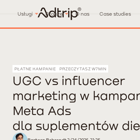
Usługi
Branże
O nas
Case studies
PŁATNE KAMPANIE
PRZECZYTASZ W
7
MIN
UGC vs influencer
marketing w kampa
Meta Ads
dla suplementów die
Bartosz Behrendt
2/24/2026 21:25