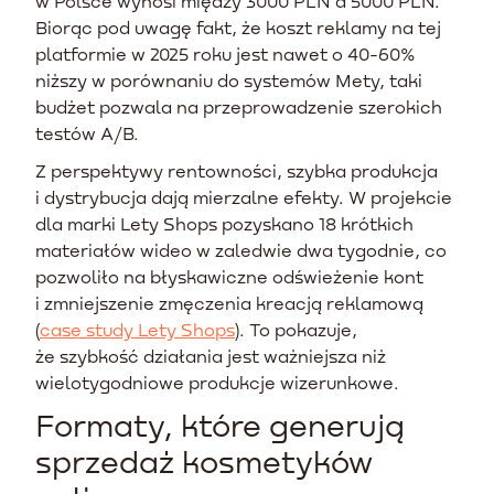
w Polsce wynosi między 3000 PLN a 5000 PLN.
Biorąc pod uwagę fakt, że koszt reklamy na tej
platformie w 2025 roku jest nawet o 40-60%
niższy w porównaniu do systemów Mety, taki
budżet pozwala na przeprowadzenie szerokich
testów A/B.
Z perspektywy rentowności, szybka produkcja
i dystrybucja dają mierzalne efekty. W projekcie
dla marki Lety Shops pozyskano 18 krótkich
materiałów wideo w zaledwie dwa tygodnie, co
pozwoliło na błyskawiczne odświeżenie kont
i zmniejszenie zmęczenia kreacją reklamową
(
case study Lety Shops
). To pokazuje,
że szybkość działania jest ważniejsza niż
wielotygodniowe produkcje wizerunkowe.
Formaty, które generują
sprzedaż kosmetyków