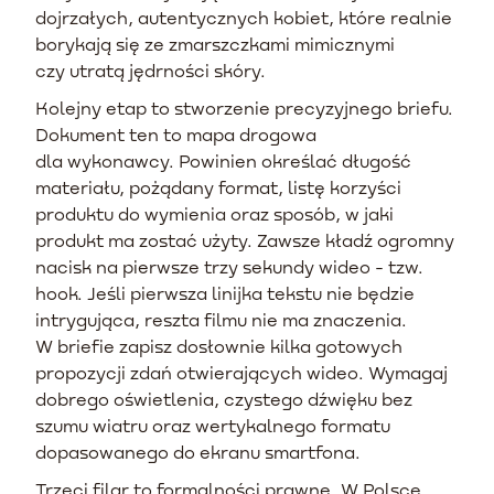
dojrzałych, autentycznych kobiet, które realnie
borykają się ze zmarszczkami mimicznymi
czy utratą jędrności skóry.
Kolejny etap to stworzenie precyzyjnego briefu.
Dokument ten to mapa drogowa
dla wykonawcy. Powinien określać długość
materiału, pożądany format, listę korzyści
produktu do wymienia oraz sposób, w jaki
produkt ma zostać użyty. Zawsze kładź ogromny
nacisk na pierwsze trzy sekundy wideo - tzw.
hook. Jeśli pierwsza linijka tekstu nie będzie
intrygująca, reszta filmu nie ma znaczenia.
W briefie zapisz dosłownie kilka gotowych
propozycji zdań otwierających wideo. Wymagaj
dobrego oświetlenia, czystego dźwięku bez
szumu wiatru oraz wertykalnego formatu
dopasowanego do ekranu smartfona.
Trzeci filar to formalności prawne. W Polsce