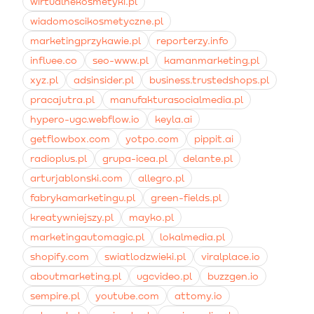
wirtualnekosmetyki.pl
wiadomoscikosmetyczne.pl
marketingprzykawie.pl
reporterzy.info
influee.co
seo-www.pl
kamanmarketing.pl
xyz.pl
adsinsider.pl
business.trustedshops.pl
pracajutra.pl
manufakturasocialmedia.pl
hypero-ugc.webflow.io
keyla.ai
getflowbox.com
yotpo.com
pippit.ai
radioplus.pl
grupa-icea.pl
delante.pl
arturjablonski.com
allegro.pl
fabrykamarketingu.pl
green-fields.pl
kreatywniejszy.pl
mayko.pl
marketingautomagic.pl
lokalmedia.pl
shopify.com
swiatlodzwieki.pl
viralplace.io
aboutmarketing.pl
ugcvideo.pl
buzzgen.io
sempire.pl
youtube.com
attomy.io