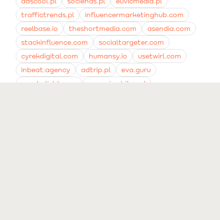
adscool.pl
sociends.pl
euvicmedia.pl
traffictrends.pl
influencermarketinghub.com
reelbase.io
theshortmedia.com
asendia.com
stackinfluence.com
socialtargeter.com
cyrekdigital.com
humansy.io
usetwirl.com
inbeat.agency
adtrip.pl
eva.guru
psychelicht.com
agencjawhites.pl