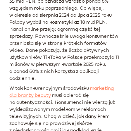
35 mld PLN, co oznacza wzrost o ponad 6%
względem roku poprzedniego. Co więcej,
w okresie od sierpnia 2024 do lipca 2025 roku
Polacy wydali na kosmetyki aż 18 mld PLN.
Kanał online przejął ogromną część tej
sprzedaży. Równocześnie uwaga konsumentów
przeniosła się w stronę krótkich formatów
wideo. Dane pokazują, że liczba aktywnych
użytkowników TikToka w Polsce przekroczyła 11
milionów w pierwszym kwartale 2025 roku,
a ponad 60% z nich korzysta z aplikacji
codziennie.
W tak konkurencyjnym środowisku
marketing
dla branży beauty
musi opierać się
na autentyczności. Konsumenci nie wierzą już
wyidealizowanym modelkom w reklamach
telewizyjnych. Chcą widzieć, jak dany krem
zachowuje się na prawdziwej skórze
z niedoskonałościami i jak podkład kryje