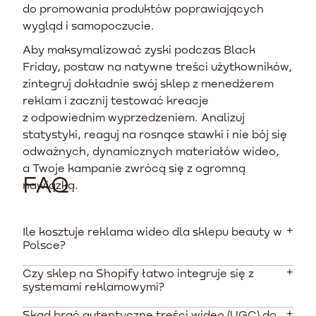
do promowania produktów poprawiających
wygląd i samopoczucie.
Aby maksymalizować zyski podczas Black
Friday, postaw na natywne treści użytkowników,
zintegruj dokładnie swój sklep z menedżerem
reklam i zacznij testować kreacje
z odpowiednim wyprzedzeniem. Analizuj
statystyki, reaguj na rosnące stawki i nie bój się
odważnych, dynamicznych materiałów wideo,
a Twoje kampanie zwrócą się z ogromną
FAQ
nawiązką.
Ile kosztuje reklama wideo dla sklepu beauty w
Polsce?
Czy sklep na Shopify łatwo integruje się z
Średni koszt za 1000 wyświetleń (CPM) wynosi w Polsce
systemami reklamowymi?
od 5 do 25 PLN, a koszt kliknięcia (CPC) to średnio 2-4
PLN. Minimalny rekomendowany budżet miesięczny to
Skąd brać autentyczne treści wideo (UGC) do