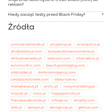
Tak, Shopify posiada dedykowaną, oficjalną aplikację,
około 2500 PLN, aby algorytmy mogły się w pełni
reklam?
która pozwala na wdrożenie piksela za pomocą kilku
nauczyć konwersji.
kliknięć. Umożliwia również automatyczną
Kiedy zacząć testy przed Black Friday?
Materiały możesz nagrywać wewnętrznie za pomocą
synchronizację katalogu produktów w czasie
telefonu komórkowego, angażować mikro-
rzeczywistym.
Źródła
influencerów z branży kosmetycznej lub
Najlepiej rozpocząć działania na 4-6 tygodni przed
współpracować ze specjalnymi platformami
głównymi wyprzedażami. Pozwoli to zidentyfikować
zrzeszającymi twórców.
najlepiej działające formaty i zbudować tanie listy
remarketingowe przed okresem, w którym stawki
commercetrends.pl
projectup.pl
pracajutra.pl
rosną najszybciej.
studiokalmus.com
kompendiumecommerce.pl
wirtualnemedia.pl
widoczni.com
internetica.pl
euromonitor.com
beautypackaging.com
adsinsider.pl
darkroomagency.com
lukaszsokolowski.com
iabeurope.eu
marketerplus.pl
proto.pl
nowymarketing.pl
mrpost.pl
lumo.pl
happyparrots.pl
friendsandbrands.pl
influee.co
shopify.com
dais.pl
sempai.pl
devagroup.pl
gemius.com