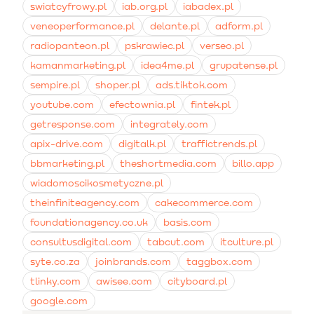
swiatcyfrowy.pl
iab.org.pl
iabadex.pl
veneoperformance.pl
delante.pl
adform.pl
radiopanteon.pl
pskrawiec.pl
verseo.pl
kamanmarketing.pl
idea4me.pl
grupatense.pl
sempire.pl
shoper.pl
ads.tiktok.com
youtube.com
efectownia.pl
fintek.pl
getresponse.com
integrately.com
apix-drive.com
digitalk.pl
traffictrends.pl
bbmarketing.pl
theshortmedia.com
billo.app
wiadomoscikosmetyczne.pl
theinfiniteagency.com
cakecommerce.com
foundationagency.co.uk
basis.com
consultusdigital.com
tabcut.com
itculture.pl
syte.co.za
joinbrands.com
taggbox.com
tlinky.com
awisee.com
cityboard.pl
google.com