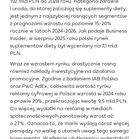
192 mld PLN do 2028 roku. Kategoria zdrowie
i uroda, do której zaliczają się suplementy diety,
jest jednym z najszybciej rosnących segmentów
z prognozami wzrostu na poziomie 15-20%
rocznie w latach 2024-2026. Jak podaje Business
Insider, w sierpniu 2025 roku polski rynek
suplementów diety był wyceniany na 7,1 mld
PLN.
Wraz ze wzrostem rynku, drastycznie rosną
również nakłady inwestycyjne na działania
promocyjne. Zgodnie z badaniem IAB Polska
oraz PwC AdEx, całkowita wartość rynku
reklamy cyfrowej w Polsce wzrosła w 2024 roku
o prawie 20%, przekraczając kwotę 9,5 mld PLN.
Co więcej, wydatki na reklamę w mediach
społecznościowych zanotowały wzrost aż
o 27%. Oznacza to, że marki wydają coraz więcej
pieniędzy na walkę o ułamek uwagi tego samego
konsumenta. W efekcie użytkownicy wykształcili