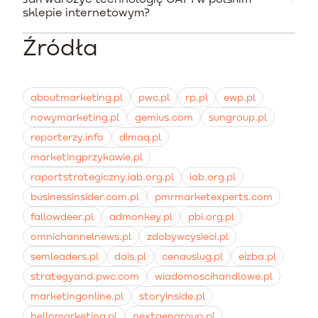
Dane rynkowe wskazują, że surowe formy wideo typu
oznaczenia preparatu sformułowaniem SUPLEMENT
sklepie internetowym?
UGC znacznie częściej przynoszą wyższe
DIETY na kreacji również narusza prawo i wytyczne
zaangażowanie i konwersje, zwłaszcza na wczesnym
regulaminowe sieci.
Źródła
Implementację Conversions API najszybciej wykonasz
etapie lejka (TOFU). Wynika to z faktu, że konsumenci
korzystając z wbudowanych, natywnych integracji
poszukują społecznego dowodu słuszności, a
swojej platformy e-commerce lub decydując się na
profesjonalne zdjęcia wywołują ślepotę banerową i są
wdrożenie Server-Side Google Tag Manager (SST GTM).
często po prostu ignorowane.
aboutmarketing.pl
pwc.pl
rp.pl
ewp.pl
Jest to w 2025 roku standard technologiczny
nowymarketing.pl
gemius.com
sungroup.pl
zabezpieczający Twoje wyniki biznesowe przed
blokadami ciasteczek.
reporterzy.info
dimaq.pl
marketingprzykawie.pl
raportstrategiczny.iab.org.pl
iab.org.pl
businessinsider.com.pl
pmrmarketexperts.com
fallowdeer.pl
admonkey.pl
pbi.org.pl
omnichannelnews.pl
zdobywcysieci.pl
semleaders.pl
dais.pl
cenauslug.pl
eizba.pl
strategyand.pwc.com
wiadomoscihandlowe.pl
marketingonline.pl
storyinside.pl
hellomarketing.pl
nextgengroup.pl