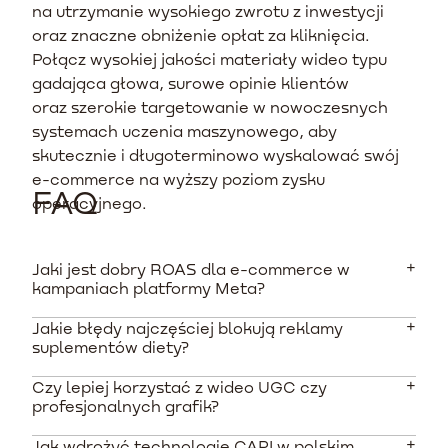
na utrzymanie wysokiego zwrotu z inwestycji
oraz znaczne obniżenie opłat za kliknięcia.
Połącz wysokiej jakości materiały wideo typu
gadająca głowa, surowe opinie klientów
oraz szerokie targetowanie w nowoczesnych
systemach uczenia maszynowego, aby
skutecznie i długoterminowo wyskalować swój
e-commerce na wyższy poziom zysku
FAQ
operacyjnego.
Jaki jest dobry ROAS dla e-commerce w
kampaniach platformy Meta?
Jakie błędy najczęściej blokują reklamy
Średni ROAS dla e-commerce na polskim rynku wynosi
suplementów diety?
około 300% (co oznacza 3 PLN przychodu na każdą
wydaną złotówkę). Za wynik bardzo solidny uważa się
Czy lepiej korzystać z wideo UGC czy
Największym błędem jest przypisywanie suplementom
ROAS na poziomie 400-500%, a najlepsze,
profesjonalnych grafik?
właściwości leczniczych lub używanie obietnic
zoptymalizowane kampanie nierzadko przekraczają
zapobiegania chorobom ludzkim. Brak wyraźnego
próg 800% zwrotu z inwestycji.
Jak wdrożyć technologię CAPI w polskim