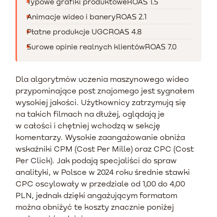
Typowe grafiki produktowe
ROAS 1.5
Animacje wideo i banery
ROAS 2.1
Płatne produkcje UGC
ROAS 4.8
Surowe opinie realnych klientów
ROAS 7.0
Dla algorytmów uczenia maszynowego wideo
przypominające post znajomego jest sygnałem
wysokiej jakości. Użytkownicy zatrzymują się
na takich filmach na dłużej, oglądają je
w całości i chętniej wchodzą w sekcję
komentarzy. Wysokie zaangażowanie obniża
wskaźniki CPM (Cost Per Mille) oraz CPC (Cost
Per Click). Jak podają specjaliści do spraw
analityki, w Polsce w 2024 roku średnie stawki
CPC oscylowały w przedziale od 1,00 do 4,00
PLN, jednak dzięki angażującym formatom
można obniżyć te koszty znacznie poniżej