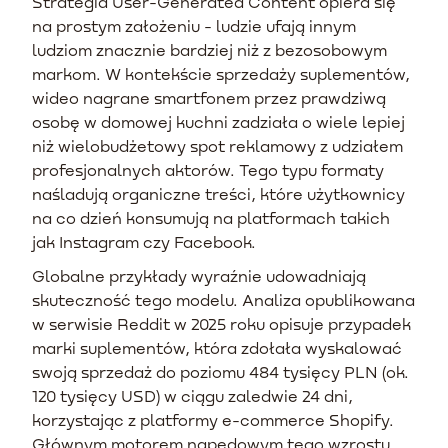
Strategia User-Generated Content opiera się
na prostym założeniu - ludzie ufają innym
ludziom znacznie bardziej niż z bezosobowym
markom. W kontekście sprzedaży suplementów,
wideo nagrane smartfonem przez prawdziwą
osobę w domowej kuchni zadziała o wiele lepiej
niż wielobudżetowy spot reklamowy z udziałem
profesjonalnych aktorów. Tego typu formaty
naśladują organiczne treści, które użytkownicy
na co dzień konsumują na platformach takich
jak Instagram czy Facebook.
Globalne przykłady wyraźnie udowadniają
skuteczność tego modelu. Analiza opublikowana
w serwisie Reddit w 2025 roku opisuje przypadek
marki suplementów, która zdołała wyskalować
swoją sprzedaż do poziomu 484 tysięcy PLN (ok.
120 tysięcy USD) w ciągu zaledwie 24 dni,
korzystając z platformy e-commerce Shopify.
Głównym motorem napędowym tego wzrostu