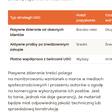
Koszt
Cza
Typ strategii UGC
pozyskania
wdr
Pasywne zbieranie od obecnych
Bardzo niski
Dłu
klientów
Aktywne prośby po zrealizowanym
Średni
Śre
zakupie
Płatna współpraca z twórcami UGC
Wyższy
Kró
Pasywne zbieranie treści polega
na monitorowaniu wzmianek o marce w mediach
społecznościowych i proszeniu autorów o zgodę
na komercyjne wykorzystanie ich postów. Jest
to tanie, jednak nie daje gwarancji, że materiał
będzie miał odpowiednią jakość techniczną lub
sprzedażową konstrukcję.