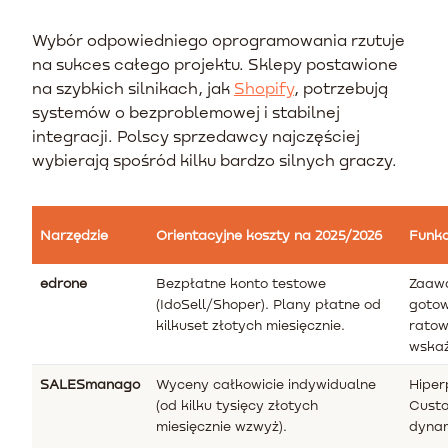
Wybór odpowiedniego oprogramowania rzutuje
na sukces całego projektu. Sklepy postawione
na szybkich silnikach, jak
Shopify
, potrzebują
systemów o bezproblemowej i stabilnej
integracji. Polscy sprzedawcy najczęściej
wybierają spośród kilku bardzo silnych graczy.
Narzędzie
Orientacyjne koszty na 2025/2026
Funkc
edrone
Bezpłatne konto testowe
Zaaw
(IdoSell/Shoper). Plany płatne od
gotow
kilkuset złotych miesięcznie.
ratow
wskaź
SALESmanago
Wyceny całkowicie indywidualne
Hiper
(od kilku tysięcy złotych
Custo
miesięcznie wzwyż).
dynam