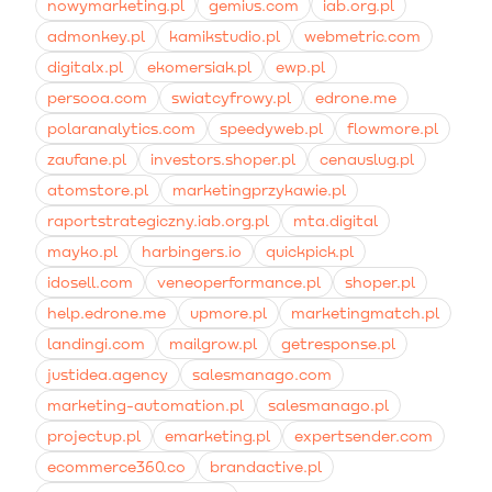
dodatki do stylizacji, zwiększając przychody z
nowymarketing.pl
gemius.com
iab.org.pl
transakcji o 10-30%.
admonkey.pl
kamikstudio.pl
webmetric.com
digitalx.pl
ekomersiak.pl
ewp.pl
persooa.com
swiatcyfrowy.pl
edrone.me
polaranalytics.com
speedyweb.pl
flowmore.pl
zaufane.pl
investors.shoper.pl
cenauslug.pl
atomstore.pl
marketingprzykawie.pl
raportstrategiczny.iab.org.pl
mta.digital
mayko.pl
harbingers.io
quickpick.pl
idosell.com
veneoperformance.pl
shoper.pl
help.edrone.me
upmore.pl
marketingmatch.pl
landingi.com
mailgrow.pl
getresponse.pl
justidea.agency
salesmanago.com
marketing-automation.pl
salesmanago.pl
projectup.pl
emarketing.pl
expertsender.com
ecommerce360.co
brandactive.pl