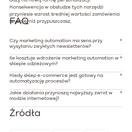
Konsekwencja w obsłudze tych narzędzi
przyniesie wzrost średniej wartości zamówienia
FAQ
szybciej niż przypuszczasz.
Czy marketing automation ma sens przy
wysyłaniu zwykłych newsletterów?
Ile kosztuje wdrożenie marketing automation w
Tak, ręcznie pisane newslettery to tylko wierzchołek
sklepie odzieżowym?
potencjału. Automatyzacja działa w sposób w pełni
reaktywny, wysyłając wiadomości pod wpływem
Kiedy sklep e-commerce jest gotowy na
Koszt podstawowego, jednorazowego wdrożenia
konkretnych działań użytkownika, co zwiększa
automatyzację procesów?
wynosi w 2025 roku między 2200 PLN a 2600 PLN.
rentowność.
Koszty zaawansowanych systemów wraz z pełną
Jakie działania przynoszą najwyższy zwrot w
Proces warto zacząć, gdy sklep posiada stabilny,
obsługą potrafią sięgać 10-15 tysięcy PLN początkowej
modzie internetowej?
opłacony ruch, generuje zamówienia z konkretnej bazy
opłaty.
subskrybentów i ma w pełni ułożone ramy obsługi
Źródła
Z danych na rok 2025 wynika, że najlepiej sprawdzają
zamówień.
się komunikaty odzyskujące porzucone koszyki oraz
dynamiczny cross-selling sugerujący kompletne