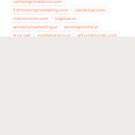
campaigncreators.com
itsfundoingmarketing.com
clevertap.com
metranomic.com
bigblue.co
sprawnymarketing.pl
strategicmind.pl
strix.net
marketerplus.pl
arturjablonski.com
gabrielbesta.pl
blog.contactpigeon.com
mayple.com