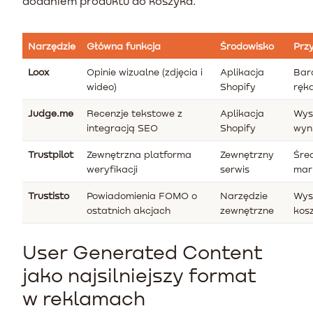
dodaniem produktu do koszyka.
Narzędzie
Główna funkcja
Środowisko
Prz
Loox
Opinie wizualne (zdjęcia i
Aplikacja
Bar
wideo)
Shopify
ręk
Judge.me
Recenzje tekstowe z
Aplikacja
Wys
integracją SEO
Shopify
wyn
Trustpilot
Zewnętrzna platforma
Zewnętrzny
Śre
weryfikacji
serwis
mark
Trustisto
Powiadomienia FOMO o
Narzędzie
Wys
ostatnich akcjach
zewnętrzne
kos
User Generated Content
jako najsilniejszy format
w reklamach