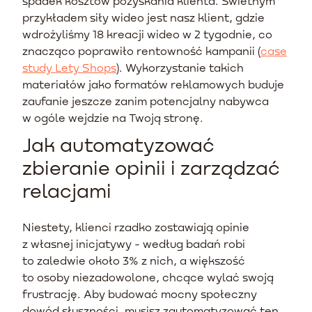
spadek kosztów pozyskania klienta. Świetnym
przykładem siły wideo jest nasz klient, gdzie
wdrożyliśmy 18 kreacji wideo w 2 tygodnie, co
znacząco poprawiło rentowność kampanii (
case
study Lety Shops
). Wykorzystanie takich
materiałów jako formatów reklamowych buduje
zaufanie jeszcze zanim potencjalny nabywca
w ogóle wejdzie na Twoją stronę.
Jak automatyzować
zbieranie opinii i zarządzać
relacjami
Niestety, klienci rzadko zostawiają opinie
z własnej inicjatywy - według badań robi
to zaledwie około 3% z nich, a większość
to osoby niezadowolone, chcące wylać swoją
frustrację. Aby budować mocny społeczny
dowód słuszności, musisz zautomatyzować ten