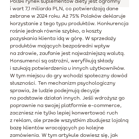
Polski rynek suplementów diety jest ogromny
i wart 7,1 miliarda PLN, co potwierdzają dane
zebrane w 2024 roku. Aż 75% Polaków deklaruje
korzystanie z tego typu produktów. Konkurencja
rośnie jednak równie szybko, a koszty
pozyskania klienta idą w górę. W sprzedaży
produktów mających bezpośredni wpływ
na zdrowie, zaufanie jest najważniejszą walutą.
Konsumenci są ostrożni, weryfikują składy
i szukają potwierdzenia u innych użytkowników.
W tym miejscu do gry wchodzi społeczny dowód
słuszności. Ten mechanizm psychologiczny
sprawia, że ludzie podejmują decyzje
na podstawie działań innych. Jeśli wdrożysz go
poprawnie na swojej platformie e-commerce,
zaczniesz nie tylko lepiej konwertować ruch
z reklam, ale przede wszystkim zbudujesz lojalną
bazę klientów wracających po kolejne
zamówienia. W tym artykule dowiesz się, jak