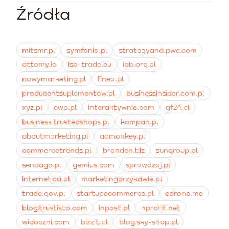
użytkowników, podczas gdy merytoryczna odpowiedź
Źródła
To najgorsza możliwa decyzja, która niszczy zaufanie i
na negatywną opinię pokazuje profesjonalizm marki i
łamie prawo. Zgodnie z dyrektywą Omnibus właściciele
gotowość do rozwiązywania problemów klientów.
sklepów muszą informować o sposobie weryfikacji
opinii, a fałszowanie recenzji podlega wysokim karom
mitsmr.pl
symfonia.pl
strategyand.pwc.com
nakładanym przez UOKiK.
attomy.io
iso-trade.eu
iab.org.pl
nowymarketing.pl
finea.pl
producentsuplementow.pl
businessinsider.com.pl
xyz.pl
ewp.pl
interaktywnie.com
gf24.pl
business.trustedshops.pl
kompan.pl
aboutmarketing.pl
admonkey.pl
commercetrends.pl
branden.biz
sungroup.pl
sendago.pl
gemius.com
sprawdzaj.pl
internetica.pl
marketingprzykawie.pl
trade.gov.pl
startupecommerce.pl
edrone.me
blog.trustisto.com
inpost.pl
nprofit.net
widoczni.com
bizzit.pl
blog.sky-shop.pl