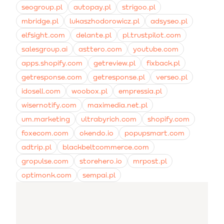
seogroup.pl
autopay.pl
strigoo.pl
mbridge.pl
lukaszhodorowicz.pl
adsyseo.pl
elfsight.com
delante.pl
pl.trustpilot.com
salesgroup.ai
asttero.com
youtube.com
apps.shopify.com
getreview.pl
fixback.pl
getresponse.com
getresponse.pl
verseo.pl
idosell.com
woobox.pl
empressia.pl
wisernotify.com
maximedia.net.pl
um.marketing
ultrabyrich.com
shopify.com
foxecom.com
okendo.io
popupsmart.com
adtrip.pl
blackbeltcommerce.com
gropulse.com
storehero.io
mrpost.pl
optimonk.com
sempai.pl