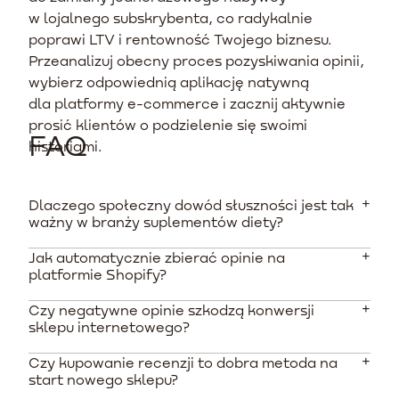
w lojalnego subskrybenta, co radykalnie
poprawi LTV i rentowność Twojego biznesu.
Przeanalizuj obecny proces pozyskiwania opinii,
wybierz odpowiednią aplikację natywną
dla platformy e-commerce i zacznij aktywnie
prosić klientów o podzielenie się swoimi
FAQ
historiami.
Dlaczego społeczny dowód słuszności jest tak
ważny w branży suplementów diety?
Jak automatycznie zbierać opinie na
Suplementy to produkty bezpośrednio wpływające na
platformie Shopify?
zdrowie, co wymaga przełamania ogromnej bariery
zaufania. Według danych z rynku, aż 92% kupujących
Czy negatywne opinie szkodzą konwersji
Najlepiej zintegrować aplikacje takie jak Loox lub
czyta recenzje przed zakupem, a wiarygodne opinie
sklepu internetowego?
Judge.me i włączyć sekwencje e-mail po zakupie. W
weryfikują skuteczność obietnic marketingowych.
przypadku suplementów powiadomienia należy
Czy kupowanie recenzji to dobra metoda na
Nie, jeśli odpowiednio nimi zarządzasz. Profil z idealną
wysyłać po 14 do 30 dniach od doręczenia zamówienia,
start nowego sklepu?
oceną 5.0 często wydaje się podejrzany dla
by klient zdążył przetestować produkt.