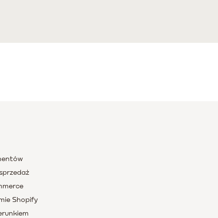
umentów
sprzedaż
ommerce
mie Shopify
zerunkiem