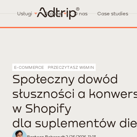
Usługi
Branże
O nas
Case studies
E-COMMERCE
PRZECZYTASZ W
6
MIN
Społeczny dowód
słuszności a konwer
w Shopify
dla suplementów die
Bartosz Behrendt
2/25/2026 11:13