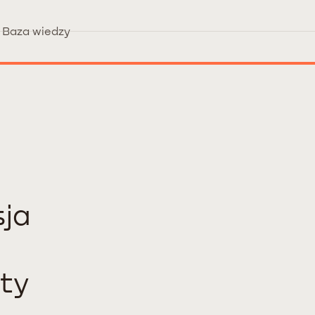
Baza wiedzy
sja
ty