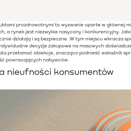
uktami prozdrowotnymi to wyzwanie oparte w głównej mie
, a rynek jest niezwykle nasycony i konkurencyjny. Jak
znie działają i są bezpieczne. W tym miejscu wkracza sp
indywidualne decyzje zakupowe na masowych doświadcze
la przełamać obiekcje, znacząco podnieść wskaźnik sprz
ność powracających nabywców.
ra nieufności konsumentów