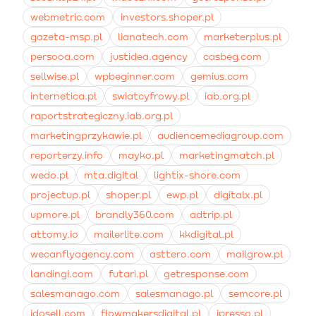
webmetric.com
investors.shoper.pl
gazeta-msp.pl
lianatech.com
marketerplus.pl
persooa.com
justidea.agency
casbeg.com
sellwise.pl
wpbeginner.com
gemius.com
internetica.pl
swiatcyfrowy.pl
iab.org.pl
raportstrategiczny.iab.org.pl
marketingprzykawie.pl
audiencemediagroup.com
reporterzy.info
mayko.pl
marketingmatch.pl
wedo.pl
mta.digital
lightix-shore.com
projectup.pl
shoper.pl
ewp.pl
digitalx.pl
upmore.pl
brandly360.com
adtrip.pl
attomy.io
mailerlite.com
kkdigital.pl
wecanflyagency.com
asttero.com
mailgrow.pl
landingi.com
futari.pl
getresponse.com
salesmanago.com
salesmanago.pl
semcore.pl
idosell.com
flowmakersdigital.pl
ipresso.pl