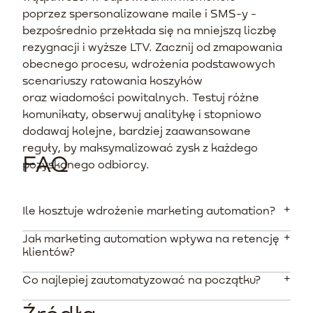
poprzez spersonalizowane maile i SMS-y -
bezpośrednio przekłada się na mniejszą liczbę
rezygnacji i wyższe LTV. Zacznij od zmapowania
obecnego procesu, wdrożenia podstawowych
scenariuszy ratowania koszyków
oraz wiadomości powitalnych. Testuj różne
komunikaty, obserwuj analitykę i stopniowo
dodawaj kolejne, bardziej zaawansowane
reguły, by maksymalizować zysk z każdego
FAQ
pozyskanego odbiorcy.
Ile kosztuje wdrożenie marketing automation?
Jak marketing automation wpływa na retencję
Koszty narzędzi na polskim rynku zaczynają się od
klientów?
kilkudziesięciu złotych miesięcznie (np. podstawowe
pakiety GetResponse). Z kolei profesjonalne wsparcie
Co najlepiej zautomatyzować na początku?
Automatyzacja pozwala wysyłać spersonalizowane
agencji we wdrożeniu złożonych ścieżek i integracji z
komunikaty dokładnie w momencie, gdy klient
platformą sklepową może wynosić od 3 do kilkunastu