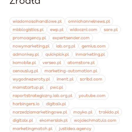
Źródła
podejmuje decyzję o odnowieniu subskrypcji.
Warto zacząć od ratowania porzuconych koszyków
tysięcy złotych.
Uruchomienie ścieżek edukacyjnych i wiadomości win-
oraz cyklu wiadomości powitalnych (onboarding). To te
back skutecznie zapobiega odejściom po pierwszym
scenariusze przynoszą najszybszy zwrot z inwestycji,
miesiącu.
oswajając nowego klienta z marką i odzyskując
wiadomoscihandlowe.pl
omnichannelnews.pl
potencjalnie utracone transakcje.
mbblogistics.pl
ewp.pl
widoczni.com
sare.pl
promoagency.pl
expertsender.com
nowymarketing.pl
iab.org.pl
gemius.com
admonkey.pl
quickpick.pl
inmarketing.pl
kcmobile.pl
verseo.pl
atomstore.pl
cenauslug.pl
marketing-automation.pl
wygodnezwroty.pl
iment.pl
scribd.com
mamstartup.pl
pwc.pl
raportstrategiczny.iab.org.pl
youtube.com
harbingers.io
digitalk.pl
narzedziamarketingowe.pl
mayko.pl
trakido.pl
digitalx.pl
ekomersiak.pl
wojciechmatula.com
marketingmatch.pl
justidea.agency