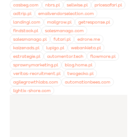
casbeg.com
nbrs.pl
sellwise.pl
pricesafari.pl
adtrip.pl
emailvendorselection.com
landingi.com
mailgrow.pl
getresponse.pl
findstack.pl
salesmanago.com
salesmanago.pl
futari.pl
edrone.me
kaizenads.pl
lupigo.pl
webankieta.pl
estrategie.pl
automentor.tech
flowmore.pl
sprawnymarketing.pl
blog.home.pl
veritas-recruitment.pl
twogecko.pl
agilegrowthlabs.com
automationbees.com
lightix-shore.com