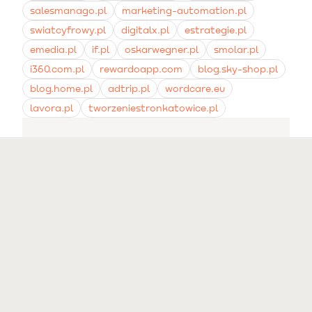
salesmanago.pl
marketing-automation.pl
swiatcyfrowy.pl
digitalx.pl
estrategie.pl
emedia.pl
if.pl
oskarwegner.pl
smolar.pl
i360.com.pl
rewardoapp.com
blog.sky-shop.pl
blog.home.pl
adtrip.pl
wordcare.eu
lavora.pl
tworzeniestronkatowice.pl