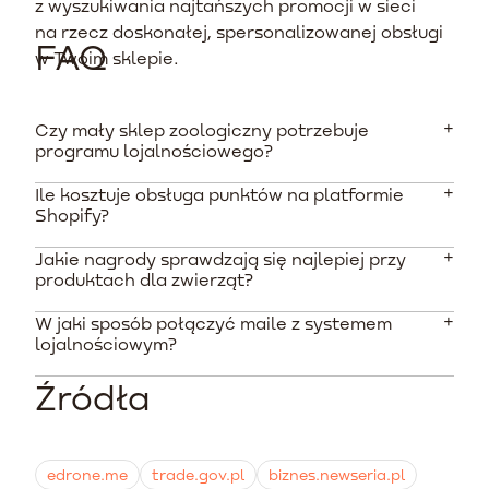
z wyszukiwania najtańszych promocji w sieci
na rzecz doskonałej, spersonalizowanej obsługi
FAQ
w Twoim sklepie.
Czy mały sklep zoologiczny potrzebuje
programu lojalnościowego?
Ile kosztuje obsługa punktów na platformie
Tak, zdecydowanie. Klienci branży pet kupują cyklicznie
Shopify?
te same produkty. Program lojalnościowy zabezpiecza
biznes przed ciągłą walką cenową i sprawia, że klienci
Jakie nagrody sprawdzają się najlepiej przy
Koszty zależą od wybranej aplikacji. Wielu dostawców,
rzadziej szukają jednorazowych okazji u konkurencji.
produktach dla zwierząt?
takich jak Smile.io czy Yotpo, oferuje darmowe wersje
dla startujących biznesów, natomiast plany
W jaki sposób połączyć maile z systemem
Najsilniejszym motywatorem pozostaje darmowa
komercyjne zaczynają się od kilkudziesięciu dolarów
lojalnościowym?
dostawa, co ma olbrzymie znaczenie przy wysyłce
miesięcznie.
ciężkich worków z karmą. Klienci doceniają również
Źródła
Wymaga to narzędzia do marketing automation,
wymianę zebranych monet na drobne akcesoria
takiego jak Klaviyo czy Edrone, które pobiera dane
dodawane bez opłat do zamówienia.
bezpośrednio ze sklepu. Dzięki temu system
samodzielnie wysyła wiadomości z informacją o
edrone.me
trade.gov.pl
biznes.newseria.pl