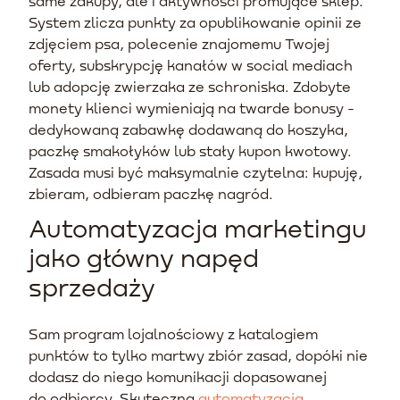
same zakupy, ale i aktywności promujące sklep.
System zlicza punkty za opublikowanie opinii ze
zdjęciem psa, polecenie znajomemu Twojej
oferty, subskrypcję kanałów w social mediach
lub adopcję zwierzaka ze schroniska. Zdobyte
monety klienci wymieniają na twarde bonusy -
dedykowaną zabawkę dodawaną do koszyka,
paczkę smakołyków lub stały kupon kwotowy.
Zasada musi być maksymalnie czytelna: kupuję,
zbieram, odbieram paczkę nagród.
Automatyzacja marketingu
jako główny napęd
sprzedaży
Sam program lojalnościowy z katalogiem
punktów to tylko martwy zbiór zasad, dopóki nie
dodasz do niego komunikacji dopasowanej
do odbiorcy. Skuteczna
automatyzacja