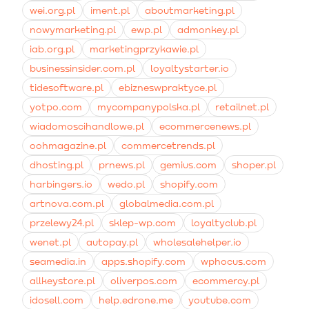
wygasających punktach lub przypomina o uzupełnieniu
wei.org.pl
iment.pl
aboutmarketing.pl
zapasów karmy.
nowymarketing.pl
ewp.pl
admonkey.pl
iab.org.pl
marketingprzykawie.pl
businessinsider.com.pl
loyaltystarter.io
tidesoftware.pl
ebizneswpraktyce.pl
yotpo.com
mycompanypolska.pl
retailnet.pl
wiadomoscihandlowe.pl
ecommercenews.pl
oohmagazine.pl
commercetrends.pl
dhosting.pl
prnews.pl
gemius.com
shoper.pl
harbingers.io
wedo.pl
shopify.com
artnova.com.pl
globalmedia.com.pl
przelewy24.pl
sklep-wp.com
loyaltyclub.pl
wenet.pl
autopay.pl
wholesalehelper.io
seamedia.in
apps.shopify.com
wphocus.com
allkeystore.pl
oliverpos.com
ecommercy.pl
idosell.com
help.edrone.me
youtube.com