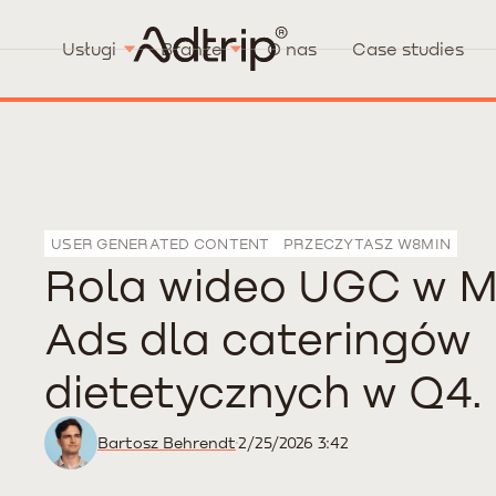
Usługi
Branże
O nas
Case studies
USER GENERATED CONTENT
PRZECZYTASZ W
8
MIN
Rola wideo UGC w M
Ads dla cateringów
dietetycznych w Q4.
Bartosz Behrendt
2/25/2026 3:42