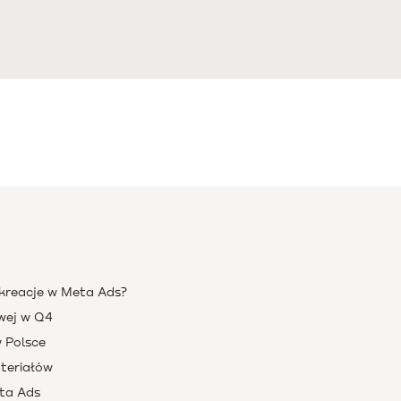
 kreacje w Meta Ads?
wej w Q4
 Polsce
teriałów
ta Ads