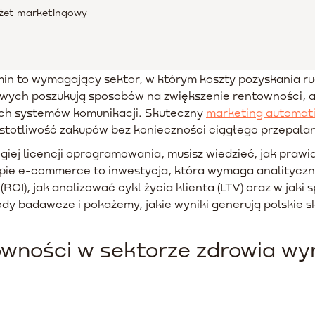
dżet marketingowy
n to wymagający sektor, w którym koszty pozyskania ru
owych poszukują sposobów na zwiększenie rentowności, 
ich systemów komunikacji. Skuteczny
marketing automat
ęstotliwość zakupów bez konieczności ciągłego przepala
ogiej licencji oprogramowania, musisz wiedzieć, jak pra
epie e-commerce to inwestycja, która wymaga analitycz
i (ROI), jak analizować cykl życia klienta (LTV) oraz w ja
badawcze i pokażemy, jakie wyniki generują polskie s
owności w sektorze zdrowia 