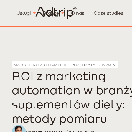
Usługi
Branże
O nas
Case studies
MARKETING AUTOMATION
PRZECZYTASZ W
7
MIN
ROI z marketing
automation w branż
suplementów diety:
metody pomiaru
Bartosz Behrendt
2/25/2026 18:24