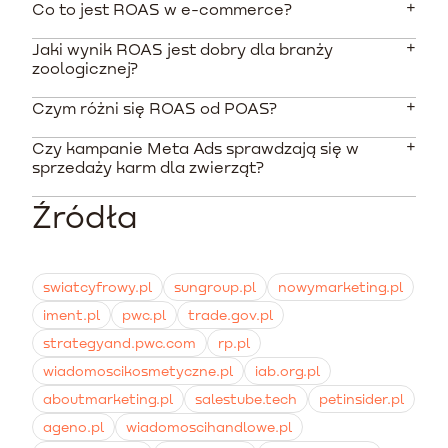
Co to jest ROAS w e-commerce?
Jaki wynik ROAS jest dobry dla branży
Wskaźnik zwrotu z nakładów na reklamę. Mierzy
zoologicznej?
przychód wygenerowany bezpośrednio z danej
kampanii reklamowej w stosunku do kosztów jej
Czym różni się ROAS od POAS?
Wynik ten jest bardzo zmienny i zależy od marży
przeprowadzenia.
produktów. Dla wysokomarżowych akcesoriów wynik
Czy kampanie Meta Ads sprawdzają się w
rzędu 400% może być wysoce zyskowny, podczas gdy
ROAS opiera się na przychodzie całkowitym, natomiast
sprzedaży karm dla zwierząt?
przy karmach o bardzo niskiej marży nawet wynik
POAS (Profit on Ad Spend) bierze pod uwagę marżę
1000% bywa niewystarczający do pokrycia kosztów.
produktu i zysk brutto wygenerowany przez kampanię
Źródła
Tak, zwłaszcza w połączeniu z retargetingiem oraz w
reklamową, co jest znacznie dokładniejszym
przypadku promowania nowych, innowacyjnych diet i
wskaźnikiem kondycji finansowej sklepu.
marek superpremium, które wymagają edukacji
konsumenta i budowania silnej świadomości wizualnej.
swiatcyfrowy.pl
sungroup.pl
nowymarketing.pl
iment.pl
pwc.pl
trade.gov.pl
strategyand.pwc.com
rp.pl
wiadomoscikosmetyczne.pl
iab.org.pl
aboutmarketing.pl
salestube.tech
petinsider.pl
ageno.pl
wiadomoscihandlowe.pl