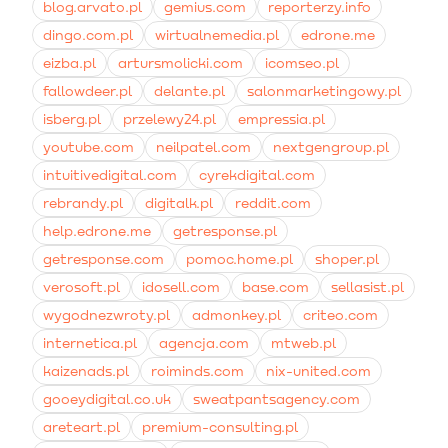
blog.arvato.pl
gemius.com
reporterzy.info
dingo.com.pl
wirtualnemedia.pl
edrone.me
eizba.pl
artursmolicki.com
icomseo.pl
fallowdeer.pl
delante.pl
salonmarketingowy.pl
isberg.pl
przelewy24.pl
empressia.pl
youtube.com
neilpatel.com
nextgengroup.pl
intuitivedigital.com
cyrekdigital.com
rebrandy.pl
digitalk.pl
reddit.com
help.edrone.me
getresponse.pl
getresponse.com
pomoc.home.pl
shoper.pl
verosoft.pl
idosell.com
base.com
sellasist.pl
wygodnezwroty.pl
admonkey.pl
criteo.com
internetica.pl
agencja.com
mtweb.pl
kaizenads.pl
roiminds.com
nix-united.com
gooeydigital.co.uk
sweatpantsagency.com
areteart.pl
premium-consulting.pl