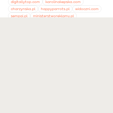
digitallytop.com
karolinakepska.com
charzynska.pl
happyparrots.pl
widoczni.com
sempai.pl
ministerstworeklamy.pl
agencjawizerunku.pl
endlessdigitalagency.com
ewp.pl
adskingsadhen.com