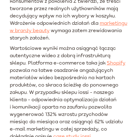
konsumentów z pokolenia Z twierdzi, że treści
tworzone przez realnych użytkowników mają
decydujący wpływ na ich wybory w koszyku.
Wdrożenie odpowiednich działań dla
marketingu
w branży beauty
wymaga zatem zrewidowania
starych założeń.
Wartościowe wyniki można osiągnąć łącząc
autentyczne wideo z dobrą infrastrukturą
sklepu. Platforma e-commerce taka jak
Shopify
pozwala na łatwe osadzanie angażujących
materiałów wideo bezpośrednio na kartach
produktów, co skraca ścieżkę do ponownego
zakupu. W przypadku sklepu iossi - naszego
klienta - odpowiednia optymalizacja działań
i komunikacji oparta na zaufaniu pozwoliła
wygenerować 132% wzrostu przychodów
miesiąc do miesiąca oraz osiągnąć 62% udziału
e-mail marketingu w całej sprzedaży, co
dokładnie opisuje
case study iossi
.