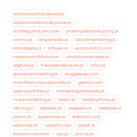
płatnych kampaniach Meta Ads, osadzać
jakość zużytego produktu.
bezpośrednio na kartach produktów w sklepie e-
commerce oraz dodawać do powiadomień mailowych
wiadomoscihandlowe.pl
w systemach marketing automation.
wiadomoscikosmetyczne.pl
strategyand.pwc.com
przemyslkosmetyczny.pl
vorma.pl
empemedia.pl
aboutmarketing.pl
brandpeak.pl
influee.co
euromonitor.com
newsroom.tiktok.com
omnichannelnews.pl
digitalk.pl
friendsandbrands.pl
infor.pl
sprawnymarketing.pl
anggiesugc.com
manufakturasocialmedia.pl
gemius.com
agencjawhites.pl
marketingprzykawie.pl
nowymarketing.pl
iment.pl
swiatcyfrowy.pl
iab.org.pl
iabadex.pl
skeepers.io
reelbase.io
jiwaro.pl
superscale.ai
widoczni.com
adcookie.pl
usetwirl.com
pippit.ai
bazaarvoice.com
xyz.pl
pro.rp.pl