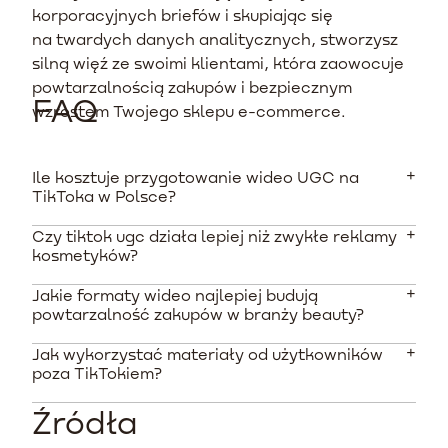
korporacyjnych briefów i skupiając się
na twardych danych analitycznych, stworzysz
silną więź ze swoimi klientami, która zaowocuje
powtarzalnością zakupów i bezpiecznym
FAQ
wzrostem Twojego sklepu e-commerce.
Ile kosztuje przygotowanie wideo UGC na
TikToka w Polsce?
Czy tiktok ugc działa lepiej niż zwykłe reklamy
Średnia cena za 30-sekundowe wideo UGC wynosi w
kosmetyków?
Polsce około 220 PLN. Pakiety są zazwyczaj tańsze -
za zrealizowanie 10 profesjonalnych materiałów wideo
Jakie formaty wideo najlepiej budują
Tak, dane pokazują, że wideo tworzone przez
zapłacisz średnio około 6628 PLN netto.
powtarzalność zakupów w branży beauty?
użytkowników jest o 22% bardziej efektywne niż filmy
nagrane przez markę. Ponadto generuje ono
Jak wykorzystać materiały od użytkowników
Największą skuteczność mają materiały pokazujące
czterokrotnie wyższy wskaźnik klikalności (CTR) w
poza TikTokiem?
długoterminowe efekty używania kosmetyków, rutyny
płatnych systemach.
pielęgnacyjne (GRWM) oraz tak zwane denka
Źródła
Najlepsze filmy UGC warto implementować w
kosmetyczne, które stanowią silny dowód na wysoką