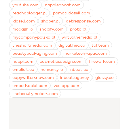
youtube.com
napoleoncat.com
reachablogger.pl
pomoc.idosell.com
idosell.com
shoper.pl
getresponse.com
modash.io
shopify.com
proto.pl
mycompanypolska.pl
wirtualnemedia.pl
theshortmedia.com
digital.hec.ca
tcf.team
beautypackaging.com
marketech-apac.com
happi.com
cosmeticsdesign.com
firework.com
emplicit.co
humansy.io
inbeat.co
copywritersnow.com
inbeat.agency
glossy.co
embedsocial.com
veelapp.com
thebeautymakers.com